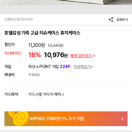
상품번호 B0556196
공유하기
호텔감성 가죽 고급 티슈케이스 휴지케이스
할인가
11,200
원
13,440
원
최대혜택가
18%
10,976
원
혜택 모두보기
적립
최대 e.POINT 적립
224P
자세히보기
배송비
무료배송
카드혜택
카드사별 무이자 혜택 >
APP에서 구매하면
1
% 추가 적립