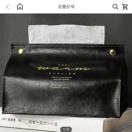
상품상세
1
/
8