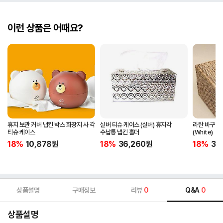
이런 상품은 어때요?
휴지 보관 커버 냅킨 박스 화장지 사 각
실버 티슈 케이스 (실버) 휴지각
라탄 바구니
티슈 케이스
수납통 냅킨 홀더
(White)
18%
10,878
원
18%
36,260
원
18%
32
상품설명
구매정보
리뷰
0
Q&A
0
상품설명