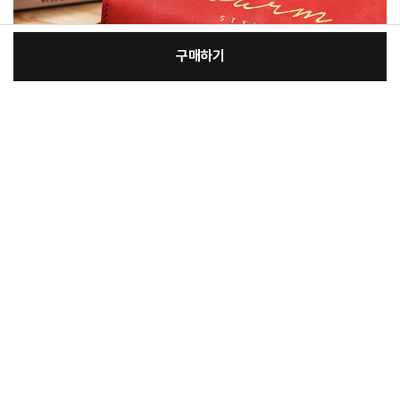
구매하기
[필수] 옵션
장
총 상품 금액
11,200
원
바
바
구
로
니
구
매