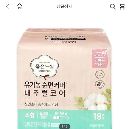
상품상세
1
/
8