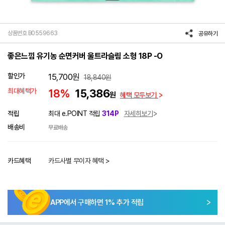
상품번호 B0559663
공유하기
좋은느낌 유기농 순면커버 울트라슬림 소형 18P -O
할인가
15,700
원
18,840
원
최대혜택가
18%
15,386
원
혜택 모두보기
적립
최대 e.POINT 적립
314P
자세히보기
배송비
무료배송
카드혜택
카드사별 무이자 혜택 >
APP에서 구매하면
1
% 추가 적립