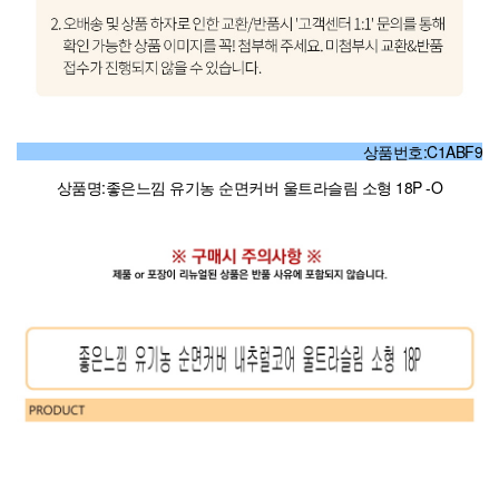
상품번호:C1ABF9
상품명:좋은느낌 유기농 순면커버 울트라슬림 소형 18P -O