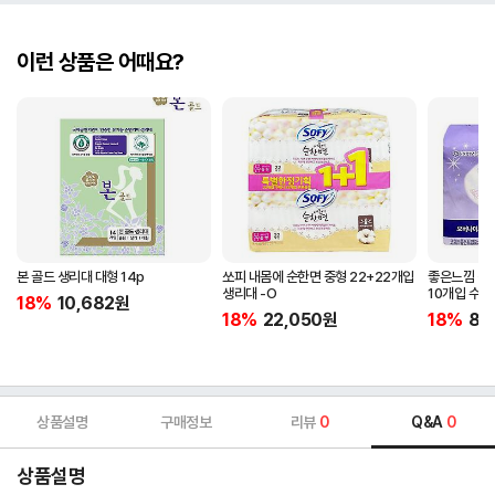
이런 상품은 어때요?
본 골드 생리대 대형 14p
쏘피 내몸에 순한면 중형 22+22개입
좋은느낌 생
생리대 -O
10개입 수면
18%
10,682
원
18%
22,050
원
18%
8,
상품설명
구매정보
리뷰
0
Q&A
0
상품설명