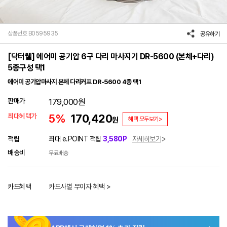
상품번호 B0595935
공유하기
[닥터웰] 에어미 공기압 6구 다리 마사지기 DR-5600 (본체+다리)
5종구성 택1
에어미 공기압마사지 본체 다리커프 DR-5600 4종 택1
판매가
179,000
원
최대혜택가
5%
170,420
원
혜택 모두보기>
적립
최대 e.POINT 적립
3,580P
자세히보기
배송비
무료배송
카드혜택
카드사별 무이자 혜택 >