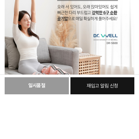
일시품절
재입고 알림 신청
:
본품
179,000원
총 상품 금액
179,000
원