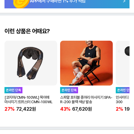
APP에서 구매하면
1
% 추가 적립
이런 상품은 어때요?
온라인 단독
온라인 단독
온라인 단독
[코지마/CMN-100WL] 목어깨
스파알 포터블 종아리 마사지기 SPA-
인사이디 무선
마사지기 트위스터 CMN-100WL
R-200 블랙 색상 발송
300
27%
72,422
원
43%
67,620
원
2%
19,