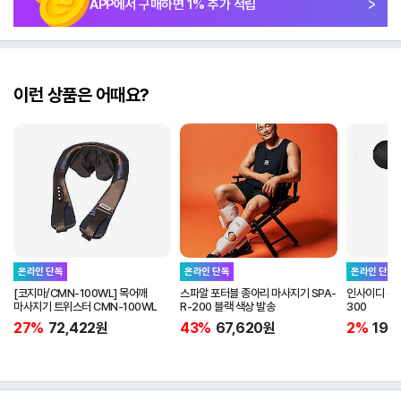
APP에서 구매하면
1
% 추가 적립
이런 상품은 어때요?
온라인 단독
온라인 단독
온라인 단독
[코지마/CMN-100WL] 목어깨
스파알 포터블 종아리 마사지기 SPA-
인사이디 무선
마사지기 트위스터 CMN-100WL
R-200 블랙 색상 발송
300
27%
72,422
원
43%
67,620
원
2%
19,