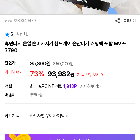
상품번호 B0340439
공유하기
리뷰
1
건
5
휴먼터치 온열 손마사지기 핸드케어 손안마기 쇼핑백 포함 MVP-
7790
할인가
95,900
원
350,000
원
최대혜택가
73%
93,982
원
혜택 모두보기
적립
최대 e.POINT 적립
1,918P
자세히보기
배송비
무료배송
카드혜택
카드사별 무이자 혜택 >