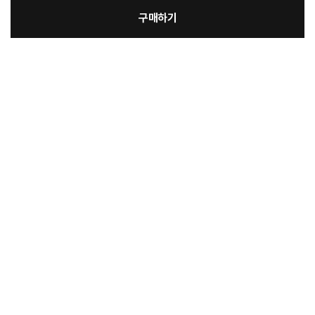
구매하기
[필수] 단품
장
총 상품 금액
95,900
원
바
바
구
로
니
구
매