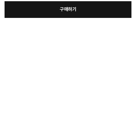
구매하기
[필수] 단품
장
총 상품 금액
49,000
원
바
바
구
로
니
구
매