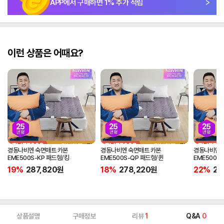
APP에서 구매하면
1
% 추가 적립
이런 상품은 어때요?
경동나비엔 숙면매트 카본
경동나비엔 숙면매트 카본
경동나비엔 
EME500S-KP 패드형/킹
EME500S-QP 패드형/퀸
EME500S
19%
287,820
원
18%
278,220
원
22%
25
상품설명
구매정보
리뷰
1
Q&A
0