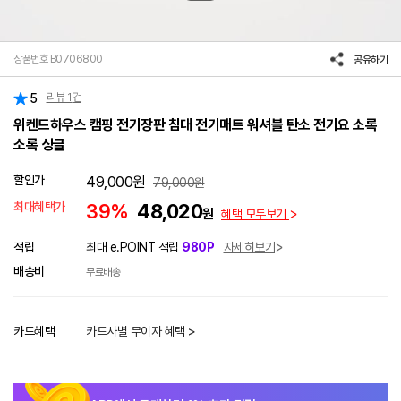
상품번호 B0706800
공유하기
리뷰
1
건
5
위켄드하우스 캠핑 전기장판 침대 전기매트 워셔블 탄소 전기요 소록
소록 싱글
할인가
49,000
원
79,000
원
최대혜택가
39%
48,020
원
혜택 모두보기
적립
최대 e.POINT 적립
980P
자세히보기
배송비
무료배송
카드혜택
카드사별 무이자 혜택 >