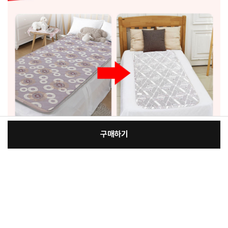
구매하기
[필수] 단품
장
총 상품 금액
122,000
원
바
바
구
로