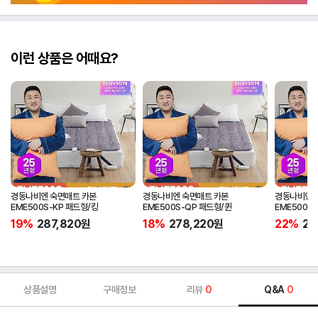
이런 상품은 어때요?
경동나비엔 숙면매트 카본
경동나비엔 숙면매트 카본
경동나비엔 
EME500S-KP 패드형/킹
EME500S-QP 패드형/퀸
EME500S
19%
287,820
원
18%
278,220
원
22%
25
상품설명
구매정보
리뷰
0
Q&A
0