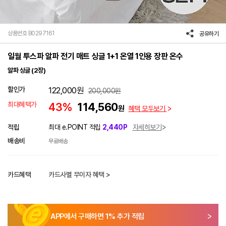
상품번호 B0297161
공유하기
일월 투스파 알파 전기 매트 싱글 1+1 온열 1인용 장판 온수
알파 싱글 (2장)
할인가
122,000
원
200,000
원
최대혜택가
43%
114,560
원
혜택 모두보기
적립
최대 e.POINT 적립
2,440P
자세히보기
배송비
무료배송
카드혜택
카드사별 무이자 혜택 >
APP에서 구매하면
1
% 추가 적립