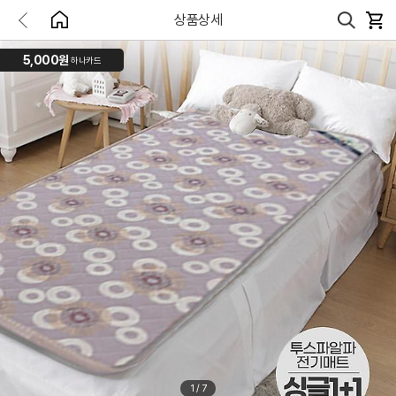
상품상세
5,000원
하나카드
1
/
7