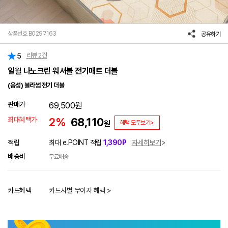
상품번호 B0297163
공유하기
리뷰
2
건
5
일월 나노크린 워셔블 전기매트 더블
(음성) 블라썸 전기 더블
판매가
69,500
원
최대혜택가
2%
68,110
원
혜택 모두보기>
적립
최대 e.POINT 적립
1,390P
자세히보기
배송비
무료배송
카드혜택
카드사별 무이자 혜택 >