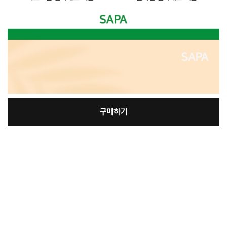
구매하기
[필수] 단품
장
총 상품 금액
69,500
원
바
바
구
로
니
구