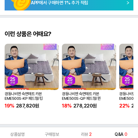
APP에서 구매하면
1
% 추가 적립
이런 상품은 어때요?
경동나비엔 숙면매트 카본
경동나비엔 숙면매트 카본
경동나비엔 
EME500S-KP 패드형/킹
EME500S-QP 패드형/퀸
EME500S
19%
287,820
원
18%
278,220
원
22%
25
상품설명
구매정보
리뷰
2
Q&A
0