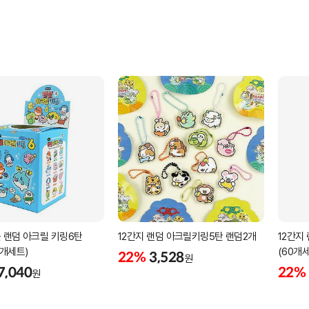
 랜덤 아크릴 키링6탄
12간지 랜덤 아크릴키링5탄 랜덤2개
12간지
개세트)
(60개
22%
3,528
원
7,040
22%
원