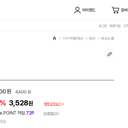
마이랜드
장바
로그인
회원가입
고
가구/여행/패션
패션
패션소품
00
원
4,500
원
2%
3,528
원
혜택 모두보기
e.POINT 적립
72P
자세히보기
배송