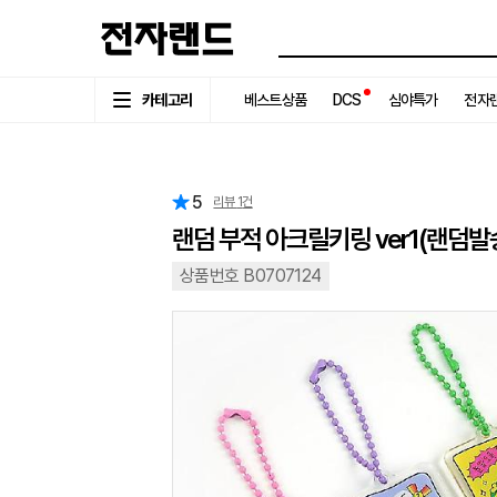
카테고리
베스트상품
DCS
심야특가
전자랜
5
리뷰
1
건
랜덤 부적 아크릴키링 ver1(랜덤발
상품번호 B0707124