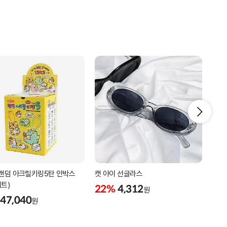
 랜덤 아크릴키링5탄 인박스
캣 아이 선글라스
플로
세트)
22%
4,312
22
원
47,040
원