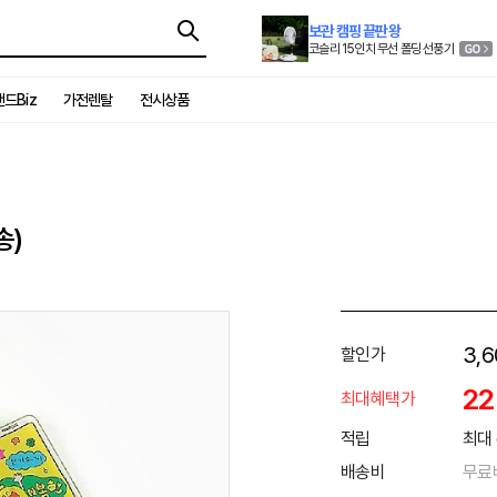
보관 캠핑 끝판왕
코슬리 15인치 무선 폴딩 선풍기
드Biz
가전렌탈
전시상품
송)
3,6
할인가
2
최대혜택가
적립
최대 
배송비
무료