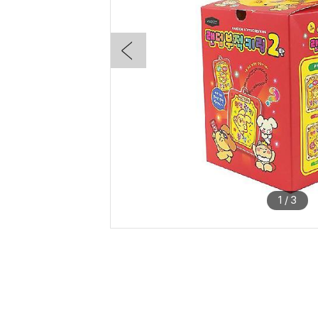
1
/
3