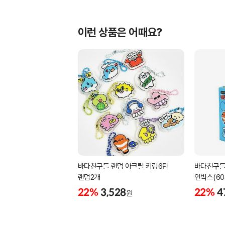
이런 상품은 어때요?
바다친구들 랜덤 아크릴 키링6탄
바다친구들
랜덤2개
인박스(60
22%
3,528
22%
4
원