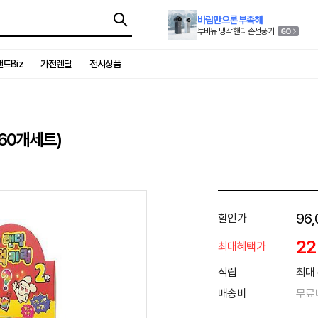
바람만으론 부족해
투비뉴 냉각 핸디 손선풍기
드Biz
가전렌탈
전시상품
60개세트)
96,
할인가
2
최대혜택가
적립
최대 
배송비
무료