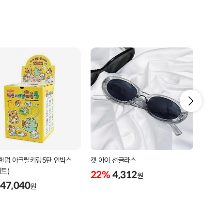
 랜덤 아크릴키링5탄 인박스
캣 아이 선글라스
플로
세트)
22%
4,312
22
원
47,040
원