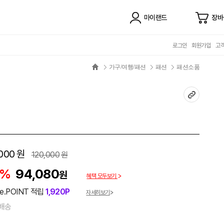
마이랜드
장바
로그인
회원가입
고
가구/여행/패션
패션
패션소품
000
원
120,000
원
2%
94,080
원
혜택 모두보기
e.POINT 적립
1,920P
자세히보기
배송