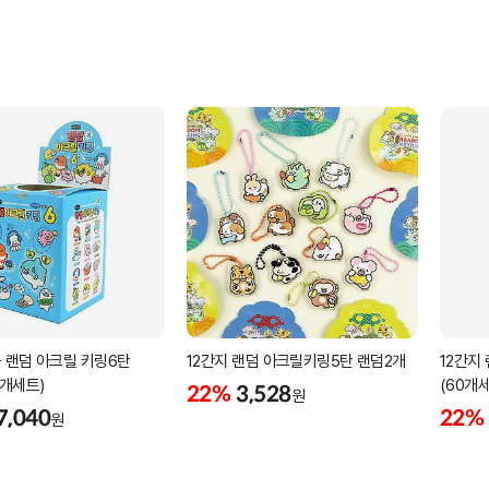
 랜덤 아크릴 키링6탄
12간지 랜덤 아크릴키링5탄 랜덤2개
12간지
개세트)
(60개
22%
3,528
원
7,040
22%
원