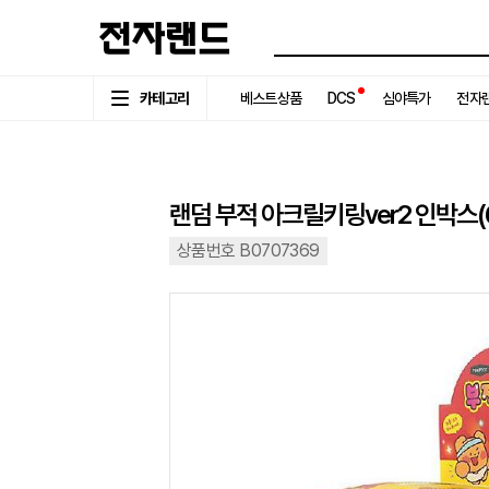
카테고리
베스트상품
DCS
심야특가
전자랜
랜덤 부적 아크릴키링ver2 인박스(
상품번호 B0707369