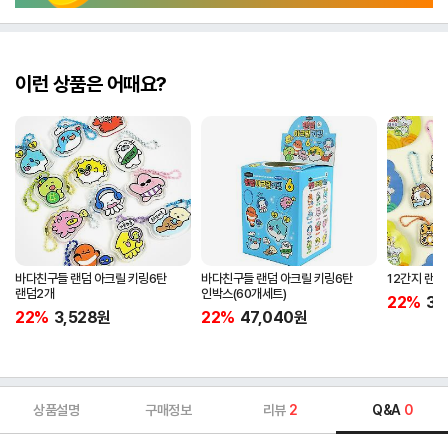
이런 상품은 어때요?
바다친구들 랜덤 아크릴 키링6탄
바다친구들 랜덤 아크릴 키링6탄
12간지 랜덤
랜덤2개
인박스(60개세트)
22%
3,
22%
3,528
원
22%
47,040
원
상품설명
구매정보
리뷰
2
Q&A
0