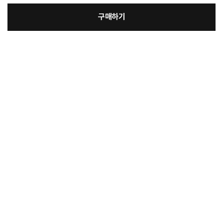
구매하기
[필수] 선택사항
장
총 상품 금액
4,400
원
바
바
구
로
니
구
매
상품정보제공고시