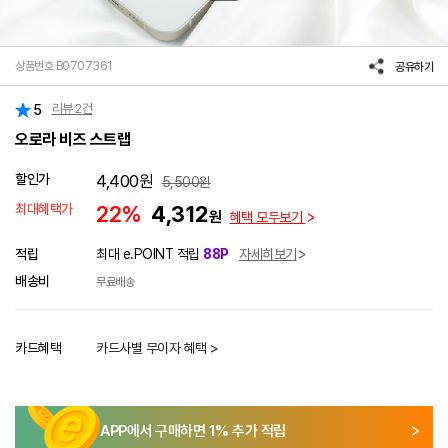
상품번호 B0707361
공유하기
리뷰
2
건
5
오로라 비즈 스트랩
할인가
4,400
원
5,500
원
최대혜택가
22%
4,312
원
혜택 모두보기
적립
최대 e.POINT 적립
88P
자세히보기
배송비
무료배송
카드혜택
카드사별 무이자 혜택 >
APP에서 구매하면
1
% 추가 적립