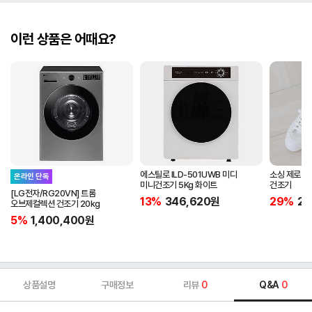
이런 상품은 어때요?
에스틸로 ILD-501UWB 미디
소싱 제로 
온라인 단독
미니건조기 5Kg 화이트
건조기
[LG전자/RG20VN] 트롬
13%
346,620
원
29%
25
오브제컬렉션 건조기 20kg
5%
1,400,400
원
상품설명
구매정보
리뷰
0
Q&A
0