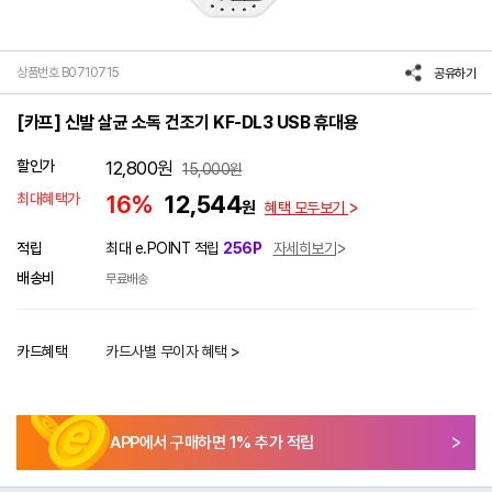
상품번호 B0710715
공유하기
[카프] 신발 살균 소독 건조기 KF-DL3 USB 휴대용
할인가
12,800
원
15,000
원
최대혜택가
16%
12,544
원
혜택 모두보기
적립
최대 e.POINT 적립
256P
자세히보기
배송비
무료배송
카드혜택
카드사별 무이자 혜택 >
APP에서 구매하면
1
% 추가 적립