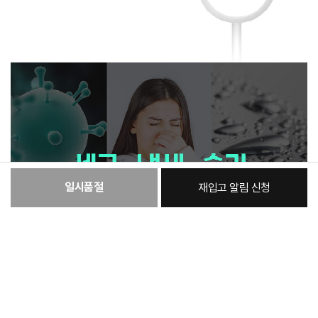
일시품절
재입고 알림 신청
[필수] 단품
총 상품 금액
12,800
원