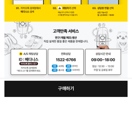
구매하기
:
본품
장
99,900원
총 상품 금액
99,900
원
바
바