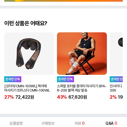
이런 상품은 어때요?
온라인 단독
온라인 단독
온라인 단독
[코지마/CMN-100WL] 목어깨
스파알 포터블 종아리 마사지기 SPA-
인사이디 무선
마사지기 트위스터 CMN-100WL
R-200 블랙 색상 발송
300
27%
72,422
원
43%
67,620
원
2%
19,
상품설명
구매정보
리뷰
0
Q&A
0