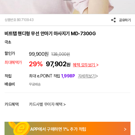
상품번호 B0710943
공유하기
비트탭 핸디형 무선 안마기 마사지기 MD-7300G
극소
할인가
99,900
원
138,000
원
최대혜택가
29%
97,902
원
혜택 모두보기
적립
최대 e.POINT 적립
1,998P
자세히보기
배송비
무료배송
카드혜택
카드사별 무이자 혜택 >
APP에서 구매하면
1
% 추가 적립