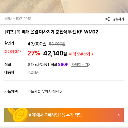
상품번호 B0710951
공유하기
[카프] 목 베개 온열 마사지기 충전식 무선 KF-WM02
할인가
43,000
원
58,000
원
최대혜택가
27%
42,140
원
혜택 모두보기
적립
최대 e.POINT 적립
860P
자세히보기
배송비
무료배송
카드혜택
카드사별 무이자 혜택 >
APP에서 구매하면
1
% 추가 적립