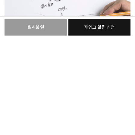
일시품절
재입고 알림 신청
[필수] 단품
총 상품 금액
43,000
원