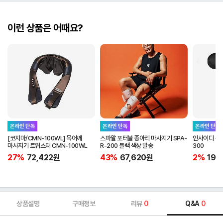
이런 상품은 어때요?
온라인 단독
온라인 단독
온라인 단독
[코지마/CMN-100WL] 목어깨
스파알 포터블 종아리 마사지기 SPA-
인사이디 무선
마사지기 트위스터 CMN-100WL
R-200 블랙 색상 발송
300
27%
72,422
원
43%
67,620
원
2%
19,
상품설명
구매정보
리뷰
0
Q&A
0