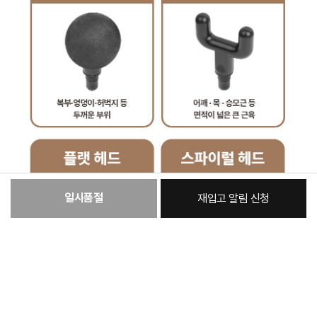
일시품절
재입고 알림 신청
[필수] 단품
총 상품 금액
29,800
원