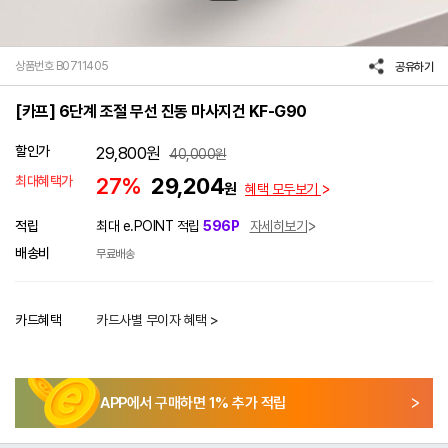
상품번호 B0711405
공유하기
[카프] 6단계 조절 무선 진동 마사지건 KF-G90
할인가
29,800
원
40,000
원
최대혜택가
27%
29,204
원
혜택 모두보기
적립
최대 e.POINT 적립
596P
자세히보기
배송비
무료배송
카드혜택
카드사별 무이자 혜택 >
APP에서 구매하면
1
% 추가 적립