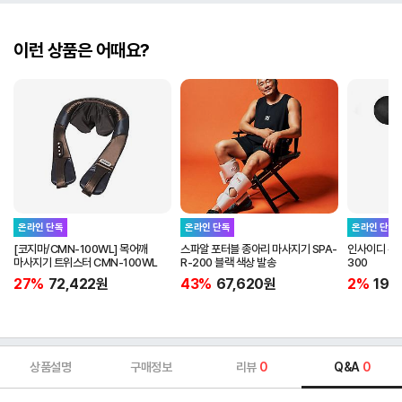
이런 상품은 어때요?
온라인 단독
온라인 단독
온라인 단독
[코지마/CMN-100WL] 목어깨
스파알 포터블 종아리 마사지기 SPA-
인사이디 무선
마사지기 트위스터 CMN-100WL
R-200 블랙 색상 발송
300
27%
72,422
원
43%
67,620
원
2%
19,
상품설명
구매정보
리뷰
0
Q&A
0