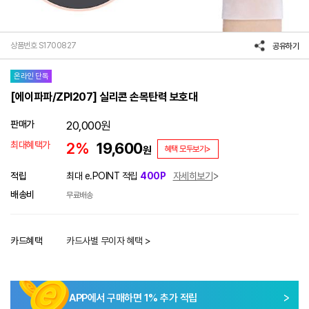
상품번호 S1700827
공유하기
온라인 단독
[에이파파/ZPI207] 실리콘 손목탄력 보호대
판매가
20,000
원
최대혜택가
2%
19,600
원
혜택 모두보기>
적립
최대 e.POINT 적립
400P
자세히보기
배송비
무료배송
카드혜택
카드사별 무이자 혜택 >
APP에서 구매하면
1
% 추가 적립