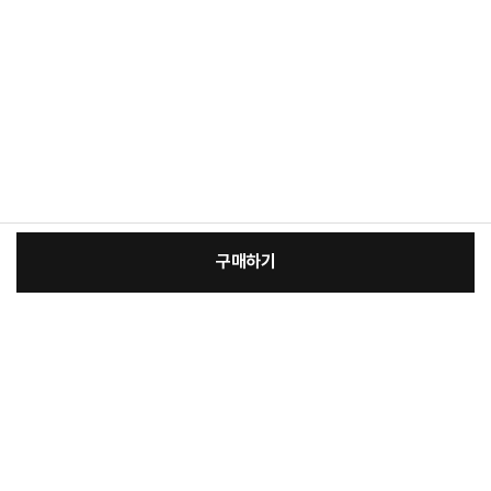
구매하기
:
본품
장
20,000원
총 상품 금액
20,000
원
바
바
구
로