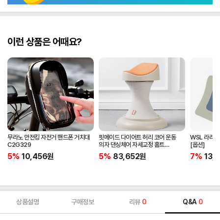
이런 상품은 어때요?
무라노 안전킹 자전거 핸드폰 거치대
핏메이드 다이어트 허리 코어 운동
WSL 라라애
C2G329
의자 댄싱체어 자세교정 홈트
[옵션]
운동기구
5%
10,456
원
5%
83,652
원
7%
13,
상품설명
구매정보
리뷰
0
Q&A
0