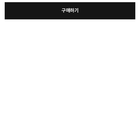
구매하기
:
본품
장
198,000원
총 상품 금액
198,000
원
바
바
구
로
니
구
매