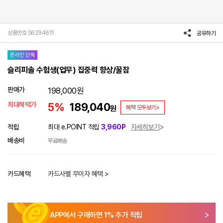
상품번호 S6294611
공유하기
온라인 단독
슬리피솔 수험생(업무) 집중력 향상/꿀잠
판매가
198,000
원
최대혜택가
5%
189,040
원
혜택 모두보기>
적립
최대 e.POINT 적립
3,960P
자세히보기
배송비
무료배송
카드혜택
카드사별 무이자 혜택 >
APP에서 구매하면
1
% 추가 적립