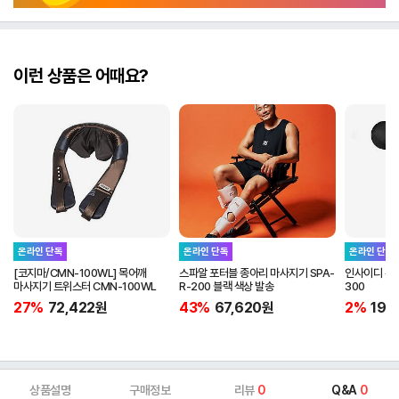
이런 상품은 어때요?
온라인 단독
온라인 단독
온라인 단독
[코지마/CMN-100WL] 목어깨
스파알 포터블 종아리 마사지기 SPA-
인사이디 무선
마사지기 트위스터 CMN-100WL
R-200 블랙 색상 발송
300
27%
72,422
원
43%
67,620
원
2%
19,
상품설명
구매정보
리뷰
0
Q&A
0