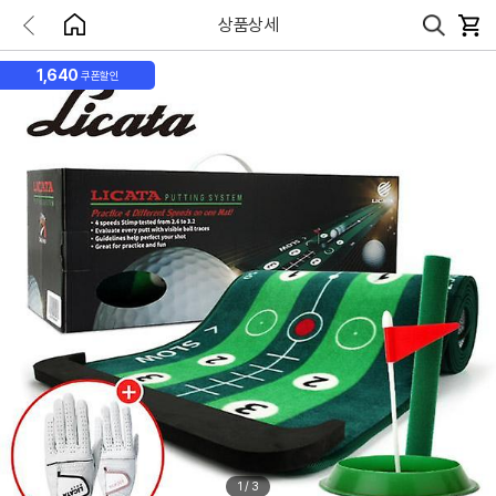
상품상세
1,640
쿠폰할인
1
/
3