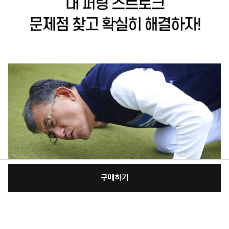
구매하기
:
본품
장
52,960원
총 상품 금액
52,960
원