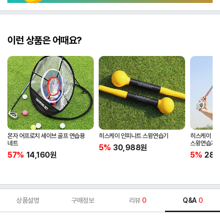
이런 상품은 어때요?
몬자 어프로치 세이브 골프 연습용
히스케이 인피니트 스윙연습기
히스케이 인
네트
스윙연습기
5%
30,988
원
57%
14,160
원
5%
28,
상품설명
구매정보
리뷰
0
Q&A
0