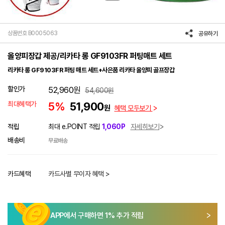
상품번호 B0005063
공유하기
올양피장갑 제공/리카타 롱 GF9103FR 퍼팅매트 세트
리카타 롱 GF9103FR 퍼팅 매트 세트+사은품 리카타 올양피 골프장갑
할인가
52,960
원
54,600
원
최대혜택가
5%
51,900
원
혜택 모두보기
적립
최대 e.POINT 적립
1,060P
자세히보기
배송비
무료배송
카드혜택
카드사별 무이자 혜택 >
APP에서 구매하면
1
% 추가 적립