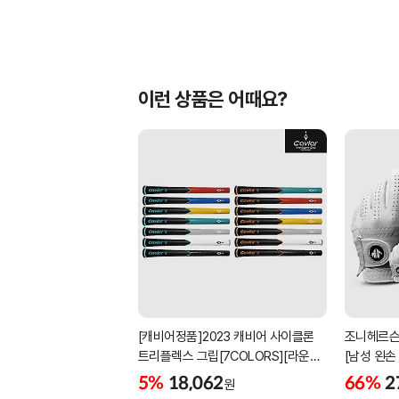
이런 상품은 어때요?
[캐비어정품]2023 캐비어 사이클론
조니헤르슨
트리플렉스 그립[7COLORS][라운드]
[남성 왼손
[39g/42g/46g/50g][R/S 토크]
[화이트][
5%
18,062
66%
2
원