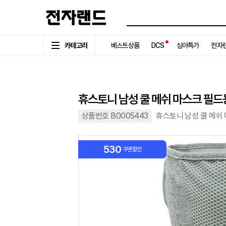
카테고리
베스트상품
DCS
심야특가
전자랜
휴스토니 남성 쿨 메쉬 마스크 필드
상품번호 B0005443
휴스토니 남성 쿨 메쉬 
530
쿠폰할인