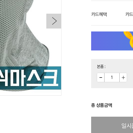
카드혜택
카드
본품
:
총 상품금액
일시