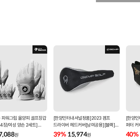
 파워그립 올양피 골프장갑
[한양인터내셔널정품]2023 겜프
[한양인
 4장/여성 양손 2세트]
드라이버 헤드커버[남여공용][블랙]
퍼터 커
케이스포함]
[HD-302]
[KW-P
7,088
39%
15,974
40%
원
원