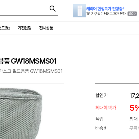
캐리어 한정특가 진행중 !
1인 가구 필수 냉장고 20만원대
드Biz
가전렌탈
전시상품
용품 GW18MSMS01
마스크 필드용품 GW18MSMS01
17,
할인가
5
최대혜택가
적립
최대 
배송비
무료