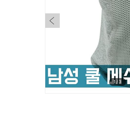
1
/
3