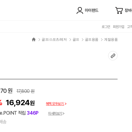
마이랜드
장바
로그인
회원가입
고
골프/스포츠/레저
골프
골프용품
계절용품
270
원
17,800
원
%
16,924
원
혜택 모두보기
e.POINT 적립
346P
자세히보기
배송