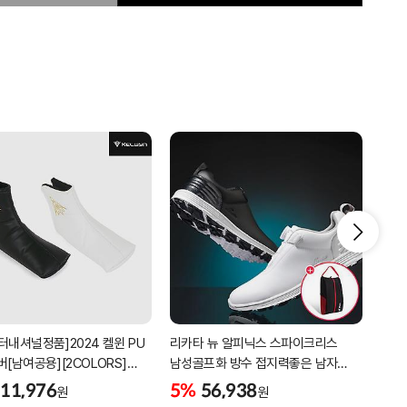
터내셔널정품]2024 켈윈 PU
리카타 뉴 알피닉스 스파이크리스
[2더
버[남여공용][2COLORS]
남성골프화 방수 접지력좋은 남자
퍼팅
C320]
골프신발 C27102/신발가방제공
11,976
5%
56,938
5%
원
원