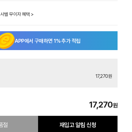
사별 무이자 혜택 >
APP에서 구매하면
1
% 추가 적립
17,270원
17,270
원
품절
재입고 알림 신청