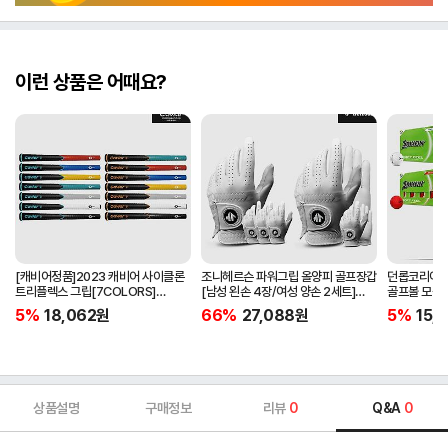
이런 상품은 어때요?
[캐비어정품]2023 캐비어 사이클론
조니헤르슨 파워그립 올양피 골프장갑
던롭코리아정품
트리플렉스 그립[7COLORS]
[남성 왼손 4장/여성 양손 2세트]
골프볼 모음[
[라운드][39g/42g/46g/50g]
[화이트][케이스포함]
[2피스/12알
5%
18,062
원
66%
27,088
원
5%
15,1
[R/S 토크]
상품설명
구매정보
리뷰
0
Q&A
0