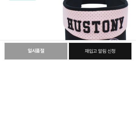
일시품절
재입고 알림 신청
:
본품
29,100원
총 상품 금액
29,100
원