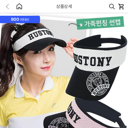
상품상세
900
쿠폰할인
1
/
3