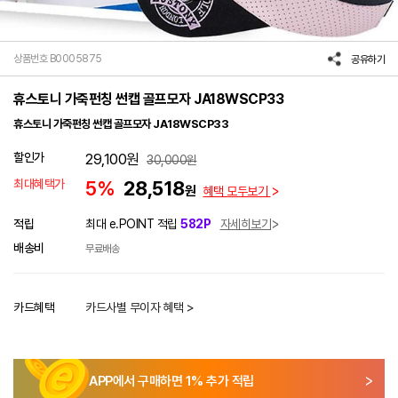
상품번호 B0005875
공유하기
휴스토니 가죽펀칭 썬캡 골프모자 JA18WSCP33
휴스토니 가죽펀칭 썬캡 골프모자 JA18WSCP33
할인가
29,100
원
30,000
원
최대혜택가
5%
28,518
원
혜택 모두보기
적립
최대 e.POINT 적립
582P
자세히보기
배송비
무료배송
카드혜택
카드사별 무이자 혜택 >
APP에서 구매하면
1
% 추가 적립