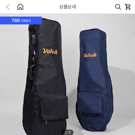
상품상세
760
쿠폰할인
1
/
3