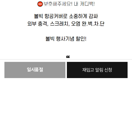
일시품절
재입고 알림 신청
:
본품
24,540원
총 상품 금액
24,540
원