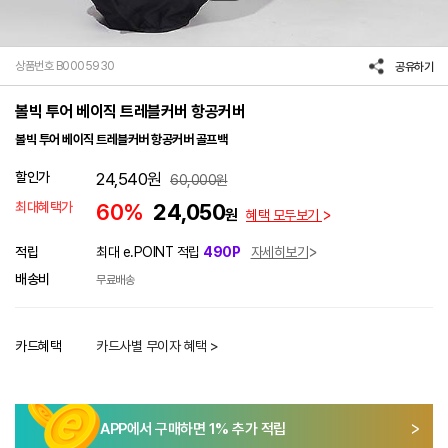
상품번호 B0005930
공유하기
볼빅 투어 베이직 트레블커버 항공커버
볼빅 투어 베이직 트레블커버 항공커버 골프백
할인가
24,540
원
60,000
원
최대혜택가
60%
24,050
원
혜택 모두보기
적립
최대 e.POINT 적립
490P
자세히보기
배송비
무료배송
카드혜택
카드사별 무이자 혜택 >
APP에서 구매하면
1
% 추가 적립