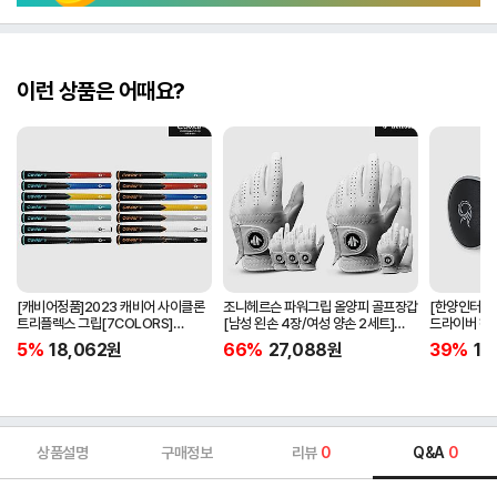
이런 상품은 어때요?
[캐비어정품]2023 캐비어 사이클론
조니헤르슨 파워그립 올양피 골프장갑
[한양인터내셔
트리플렉스 그립[7COLORS]
[남성 왼손 4장/여성 양손 2세트]
드라이버 헤
[라운드][39g/42g/46g/50g]
[화이트][케이스포함]
[HD-302]
5%
18,062
원
66%
27,088
원
39%
15
[R/S 토크]
상품설명
구매정보
리뷰
0
Q&A
0