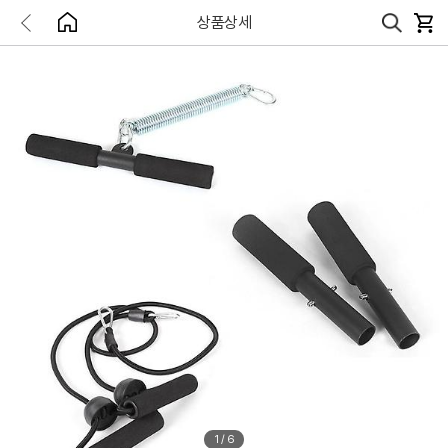
상품상세
1
/
6