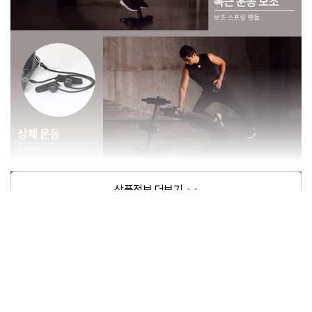
상품정보제공고시
모델명
프로-스펙스 스탠다드 싯업벤치 옵션
크기/무게
1m이내/5kg미만