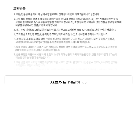
상품정보제공고시
모델명
태성 레자 벨트끈
크기/무게
180cm x 7cm / 3kg 미만