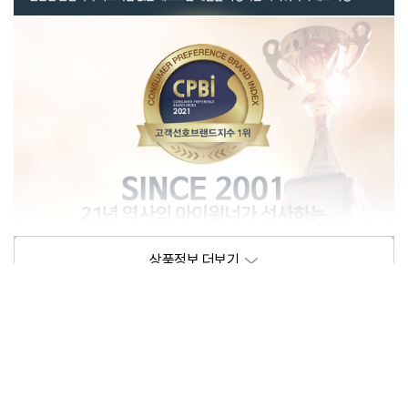
상품정보제공고시
모델명
아이워너 네오프렌 사각아령
크기/무게
상세페이지 참조