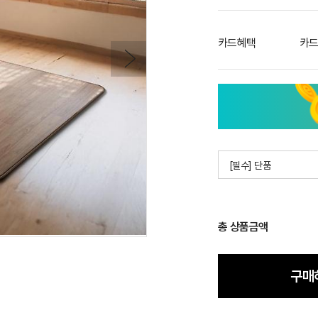
카드혜택
카드
[필수] 단품
총 상품금액
구매