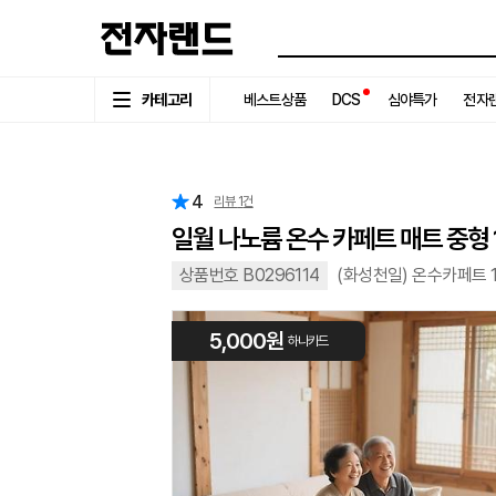
카테고리
베스트상품
DCS
심야특가
전자랜
4
리뷰
1
건
일월 나노륨 온수 카페트 매트 중형 1
상품번호 B0296114
(화성천일) 온수카페트 1
5,000원
하나카드