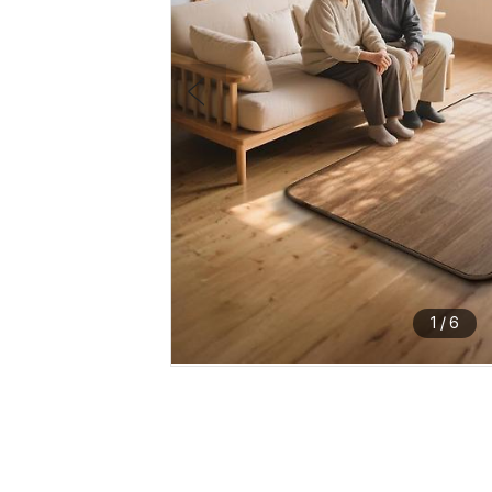
1
/
6