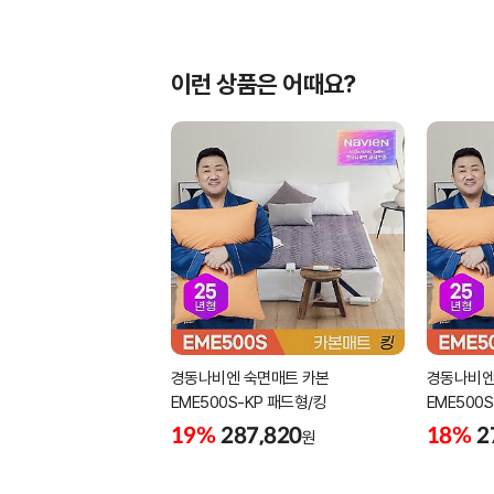
이런 상품은 어때요?
경동나비엔 숙면매트 카본
경동나비엔
EME500S-KP 패드형/킹
EME500
19%
287,820
18%
2
원