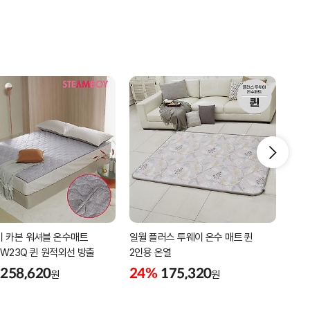
 카본 워셔블 온수매트
일월 플러스 투웨이 온수 매트 퀸
일월
3-W23Q 퀸 원적외선 방출
2인용 온열
140
258,620
24%
175,320
7%
원
원