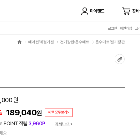
마이랜드
장바
로그인
회원가입
고
에어컨/계절가전
전기장판/온수매트
온수매트/전기장판
,000
원
%
189,040
원
혜택 모두보기>
e.POINT 적립
3,960P
자세히보기
배송