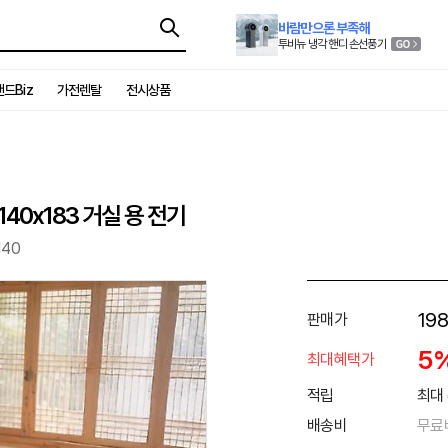
바람만으론 부족해
투비뉴 냉각 핸디 손선풍기
드Biz
가전렌탈
전시상품
40x183 거실 용 전기
40
198
판매가
5
최대혜택가
적립
최대 
배송비
무료