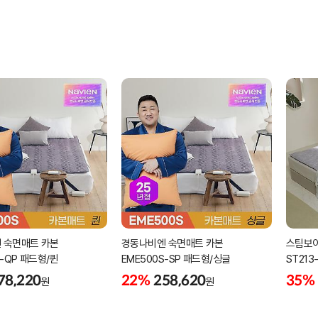
 숙면매트 카본
경동나비엔 숙면매트 카본
스팀보이
S-QP 패드형/퀸
EME500S-SP 패드형/싱글
ST21
78,220
22%
258,620
35%
원
원