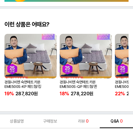
이런 상품은 어때요?
경동나비엔 숙면매트 카본
경동나비엔 숙면매트 카본
경동나비엔 
EME500S-KP 패드형/킹
EME500S-QP 패드형/퀸
EME500S
19%
287,820
원
18%
278,220
원
22%
25
상품설명
구매정보
리뷰
0
Q&A
0