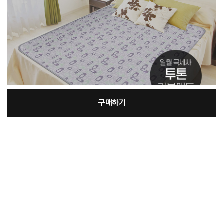
구매하기
[필수] 단품
장
총 상품 금액
137,000
원
바
바
구
로
니
구