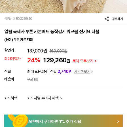
상품번호 B0329940
공유하기
일월 극세사 투톤 카본매트 동작감지 워셔블 전기요 더블
(음성) 투톤 카본 더블
할인가
137,000
원
169,000
원
최대혜택가
24%
129,260
원
혜택 모두보기
적립
최대 e.POINT 적립
2,740P
자세히보기
배송비
무료배송
카드혜택
카드사별 무이자 혜택 >
APP에서 구매하면
1
% 추가 적립