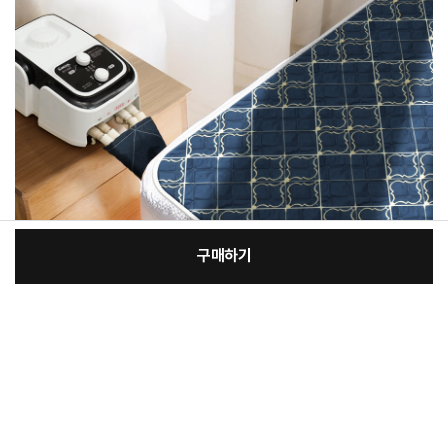
구매하기
[필수] 단품
장
총 상품 금액
230,000
원
바
바
구
로