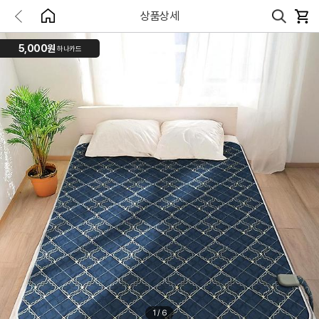
상품상세
5,000원
하나카드
1
/
6