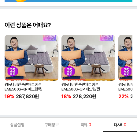
이런 상품은 어때요?
경동나비엔 숙면매트 카본
경동나비엔 숙면매트 카본
경동나비엔 
EME500S-KP 패드형/킹
EME500S-QP 패드형/퀸
EME500S
19%
287,820
원
18%
278,220
원
22%
25
상품설명
구매정보
리뷰
0
Q&A
0