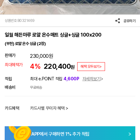
상품번호 B0321469
공유하기
일월 해든마루 로얄 온수매트 싱글+싱글 100x200
(부천) 로얄 온수 싱글 (2장)
판매가
230,000
원
최대혜택가
4%
220,400
원
혜택 모두보기>
적립
최대 e.POINT 적립
4,600P
자세히보기
배송비
무료배송
카드혜택
카드사별 무이자 혜택 >
APP에서 구매하면
1
% 추가 적립