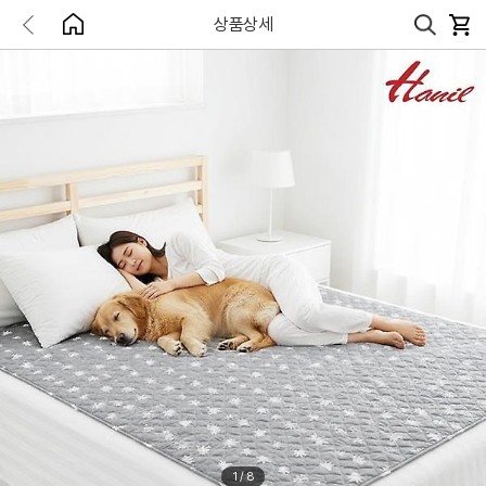
상품상세
1
/
8