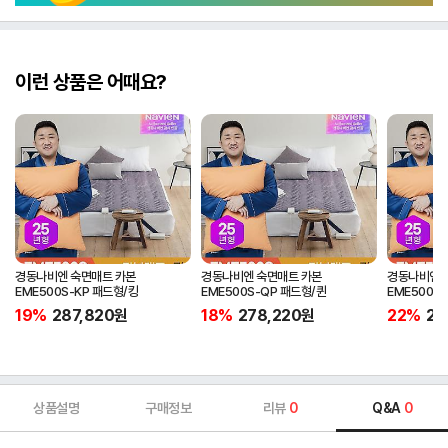
이런 상품은 어때요?
경동나비엔 숙면매트 카본
경동나비엔 숙면매트 카본
경동나비엔 
EME500S-KP 패드형/킹
EME500S-QP 패드형/퀸
EME500S
19%
287,820
원
18%
278,220
원
22%
25
상품설명
구매정보
리뷰
0
Q&A
0