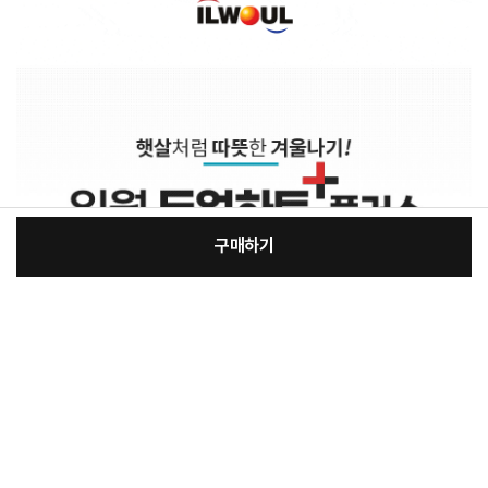
구매하기
[필수] 단품
장
총 상품 금액
115,500
원
바
바
구
로
니