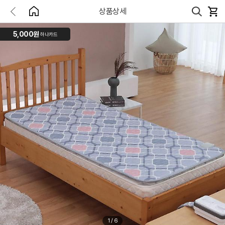
상품상세
5,000원
하나카드
1
/
6