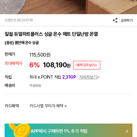
상품번호 B0296118
공유하기
일월 듀얼하트플러스 싱글 온수 매트 단일난방 온열
(음성) 품안애 온수 싱글
판매가
115,500
원
최대혜택가
6%
108,190
원
혜택 모두보기>
적립
최대 e.POINT 적립
2,310P
자세히보기
배송비
무료배송
카드혜택
카드사별 무이자 혜택 >
APP에서 구매하면
1
% 추가 적립