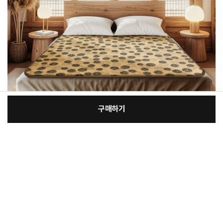
구매하기
[필수] 단품
장
총 상품 금액
148,000
원
바
바
구
로
니
구