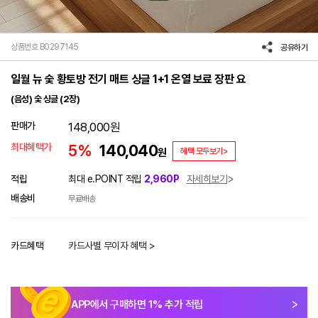
상품번호 B0297145
공유하기
일월 뉴 숯 황토방 전기 매트 싱글 1+1 온열 보료 장판 요
(음성) 숯 싱글 (2장)
판매가
148,000
원
최대혜택가
5%
140,040
원
혜택 모두보기>
적립
최대 e.POINT 적립
2,960P
자세히보기
배송비
무료배송
카드혜택
카드사별 무이자 혜택 >
APP에서 구매하면
1
% 추가 적립