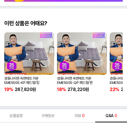
이런 상품은 어때요?
경동나비엔 숙면매트 카본
경동나비엔 숙면매트 카본
경동나비엔 
EME500S-KP 패드형/킹
EME500S-QP 패드형/퀸
EME500S
19%
287,820
원
18%
278,220
원
22%
25
상품설명
구매정보
리뷰
0
Q&A
0