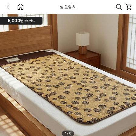
상품상세
5,000원
하나카드
1
/
6