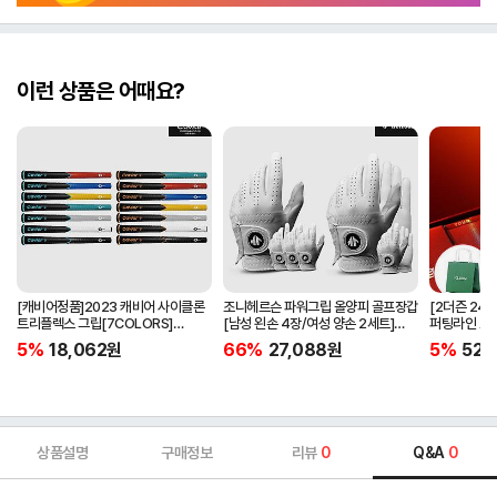
이런 상품은 어때요?
[캐비어정품]2023 캐비어 사이클론
조니헤르슨 파워그립 올양피 골프장갑
[2더즌 24구
트리플렉스 그립[7COLORS]
[남성 왼손 4장/여성 양손 2세트]
퍼팅라인 고
[라운드][39g/42g/46g/50g]
[화이트][케이스포함]
골프공 
5%
18,062
원
66%
27,088
원
5%
52,
[R/S 토크]
상품설명
구매정보
리뷰
0
Q&A
0