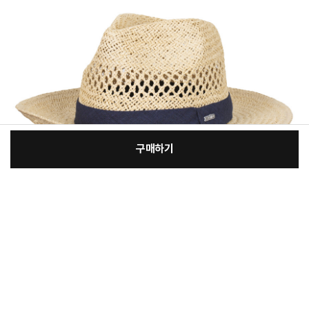
구매하기
[필수] 선택
장
총 상품 금액
46,560
원
바
바
구
로
니
구