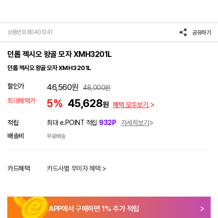
상품번호 B0401241
공유하기
던롭 젝시오 왕골 모자 XMH3201L
던롭 젝시오 왕골 모자 XMH3201L
할인가
46,560
원
48,000
원
최대혜택가
5%
45,628
원
혜택 모두보기
적립
최대 e.POINT 적립
932P
자세히보기
배송비
무료배송
카드혜택
카드사별 무이자 혜택 >
APP에서 구매하면
1
% 추가 적립