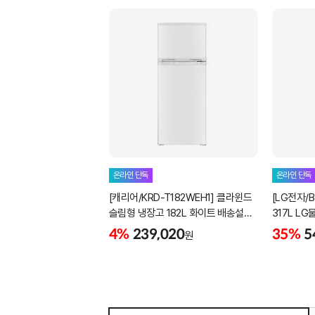
온라인 단독
온라인 단독
[캐리어/KRD-T182WEH1] 클라윈드
[LG전자/B
슬림형 냉장고 182L 화이트 배송설치
317L L
포함
4%
239,020
35%
5
원