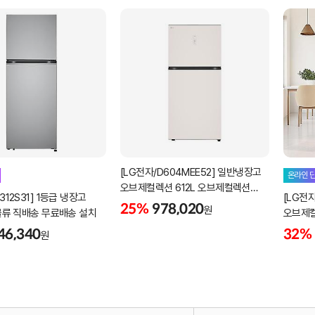
[LG전자/D604MEE52] 일반냉장고
온라인 
오브제컬렉션 612L 오브제컬렉션
312S31] 1등급 냉장고
[LG전자
베이지 LG물류 직배송 무료설치
25%
978,020
원
G물류 직배송 무료배송 설치
오브제컬
설치포
46,340
32%
원