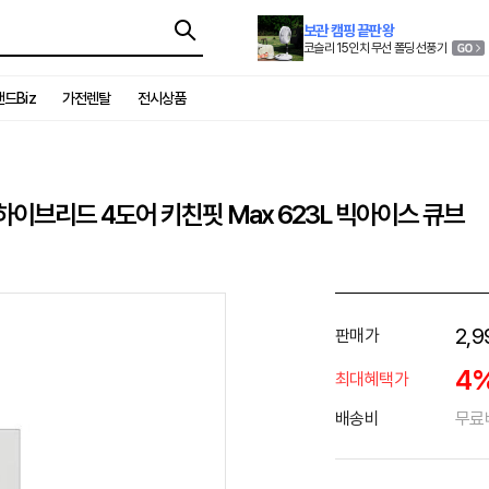
보관 캠핑 끝판왕
코슬리 15인치 무선 폴딩 선풍기
드Biz
가전렌탈
전시상품
 하이브리드 4도어 키친핏 Max 623L 빅아이스 큐브
2,9
판매가
4
최대혜택가
배송비
무료