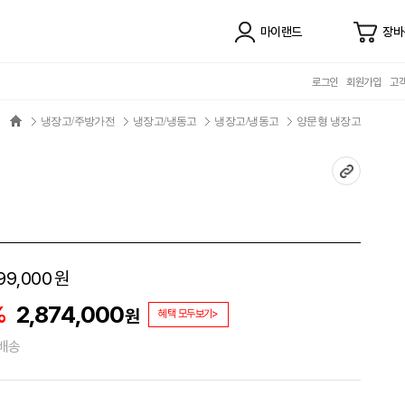
마이랜드
장바
로그인
회원가입
고
냉장고/주방가전
냉장고/냉동고
냉장고/냉동고
양문형 냉장고
99,000
원
%
2,874,000
원
혜택 모두보기>
배송