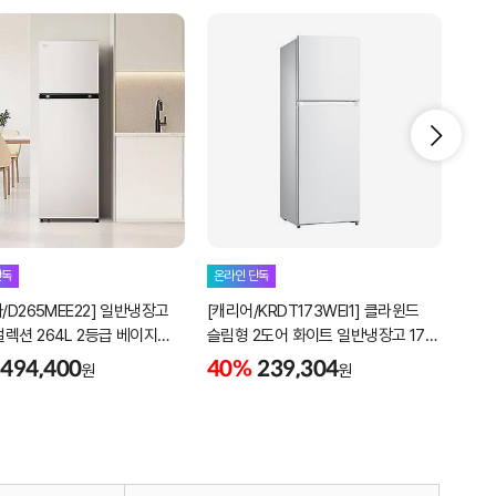
[LG
단독
온라인 단독
디오
/D265MEE22] 일반냉장고
[캐리어/KRDT173WEI1] 클라윈드
매직스
26
렉션 264L 2등급 베이지
슬림형 2도어 화이트 일반냉장고 173
미스
함
설치포함
494,400
40%
239,304
원
원