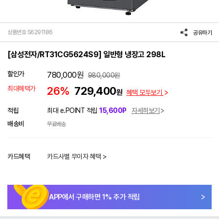
상품번호 S6291186
공유하기
[삼성전자/RT31CG5624S9] 일반형 냉장고 298L
할인가
780,000
원
980,000
원
최대혜택가
26%
729,400
원
혜택 모두보기
적립
최대 e.POINT 적립
15,600P
자세히보기
배송비
무료배송
카드혜택
카드사별 무이자 혜택 >
APP에서 구매하면
1
% 추가 적립