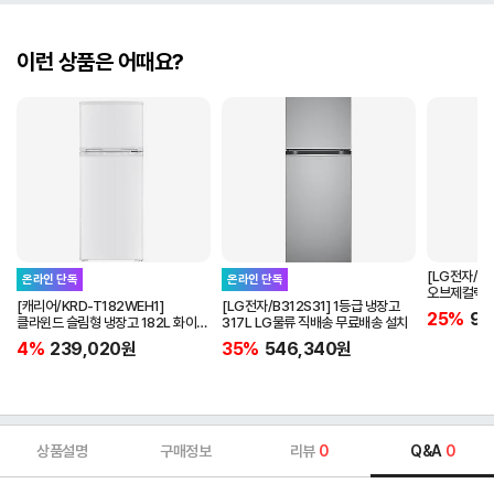
이런 상품은 어때요?
[LG전자/D
온라인 단독
온라인 단독
오브제컬렉션
[캐리어/KRD-T182WEH1]
[LG전자/B312S31] 1등급 냉장고
베이지 LG
25%
97
클라윈드 슬림형 냉장고 182L 화이트
317L LG물류 직배송 무료배송 설치
배송설치 포함
4%
239,020
원
35%
546,340
원
상품설명
구매정보
리뷰
0
Q&A
0