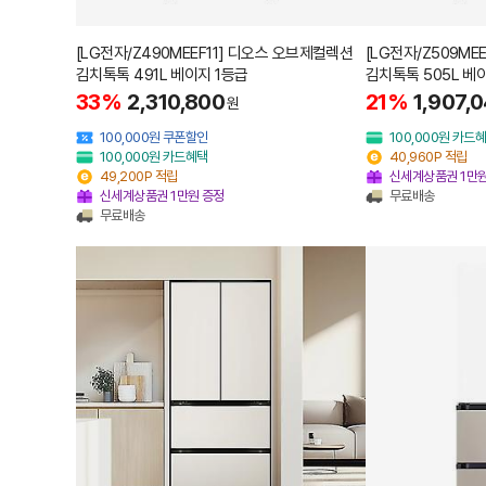
[LG전자/Z490MEEF11] 디오스 오브제컬렉션
[LG전자/Z509M
김치톡톡 491L 베이지 1등급
김치톡톡 505L 베
33%
2,310,800
21%
1,907,
원
100,000원 쿠폰할인
100,000원 카드
100,000원 카드혜택
40,960P 적립
49,200P 적립
신세계상품권 1만원
신세계상품권 1만원 증정
무료배송
무료배송