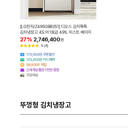
[LG전자/Z495GBB251] 디오스 김치톡톡
김치냉장고 4도어 1등급 491L 미스트 베이지
27%
2,746,400
원
5
(4)
170,000원 쿠폰할인
125,000원 카드혜택
58,600P 적립
신세계상품권 1만원 증정
무료배송
뚜껑형 김치냉장고