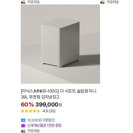
무료배송
무료배송
[미닉스/MNKR-100G] 더 시프트 슬림형 미니
39L 뚜껑형 김치냉장고
60%
399,000
원
4.5
(32)
10,000원 쿠폰할인
신세계상품권 1만원 증정
무료배송