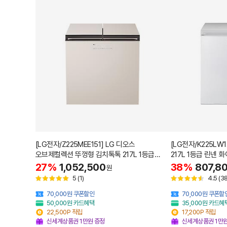
[LG전자/Z225MEE151] LG 디오스
[LG전자/K225LW
오브제컬렉션 뚜껑형 김치톡톡 217L 1등급
217L 1등급 린넨 
베이지 설치포함
27%
1,052,500
38%
807,8
원
5
(1)
4.5
(38
70,000원 쿠폰할인
70,000원 쿠폰할
50,000원 카드혜택
35,000원 카드혜
22,500P 적립
17,200P 적립
신세계상품권 1만원 증정
신세계상품권 1만원