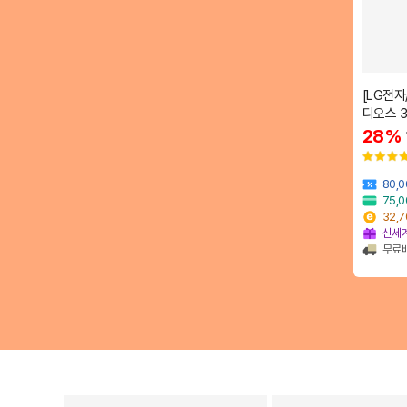
[LG전자
디오스 3
28%
80,
75,
32,
신세계
무료