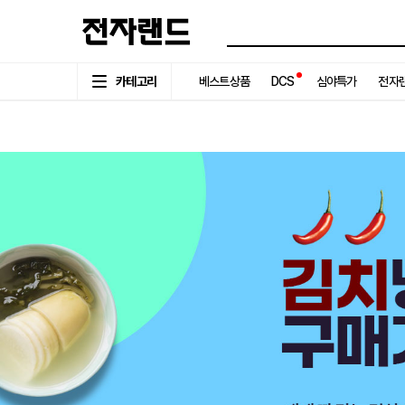
카테고리
베스트상품
DCS
심야특가
전자랜