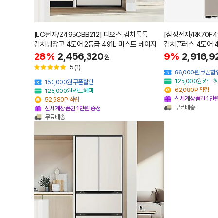
[LG전자/Z495GBB212] 디오스 김치톡톡
[삼성전자/RK70F4
김치냉장고 4도어 2등급 491L 미스트 베이지
김치플러스 4도어 4
설치 포함
28%
2,456,320
9%
2,916,9
원
5
(1)
96,000원 쿠폰할
125,000원 카드
150,000원 쿠폰할인
62,080P 적립
125,000원 카드혜택
신세계상품권 1만원
52,680P 적립
무료배송
신세계상품권 1만원 증정
무료배송