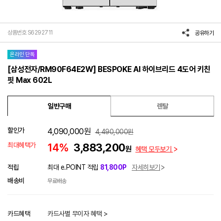
상품번호 S6292711
공유하기
온라인 단독
[삼성전자/RM90F64E2W] BESPOKE AI 하이브리드 4도어 키친
핏 Max 602L
일반구매
렌탈
할인가
4,090,000
원
4,490,000
원
최대혜택가
14%
3,883,200
원
혜택 모두보기
적립
최대 e.POINT 적립
81,800P
자세히보기
배송비
무료배송
카드혜택
카드사별 무이자 혜택 >