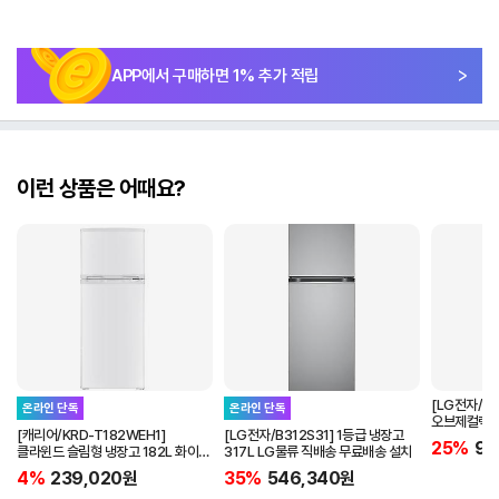
APP에서 구매하면
1
% 추가 적립
이런 상품은 어때요?
[LG전자/D
온라인 단독
온라인 단독
오브제컬렉션
[캐리어/KRD-T182WEH1]
[LG전자/B312S31] 1등급 냉장고
베이지 LG
25%
97
클라윈드 슬림형 냉장고 182L 화이트
317L LG물류 직배송 무료배송 설치
배송설치 포함
4%
239,020
원
35%
546,340
원