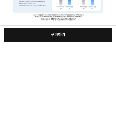
구매하기
:
본품
장
4,090,000원
보험상품 옵션추가
바
바
선택안함
전자랜드 생활파워케어
81,500원
구
로
무상보증 경과 후 고장 걱정없이 A/S연장서비스로 수리비 보장 받으세요!
니
총 상품 금액
4,090,000
원
구
매