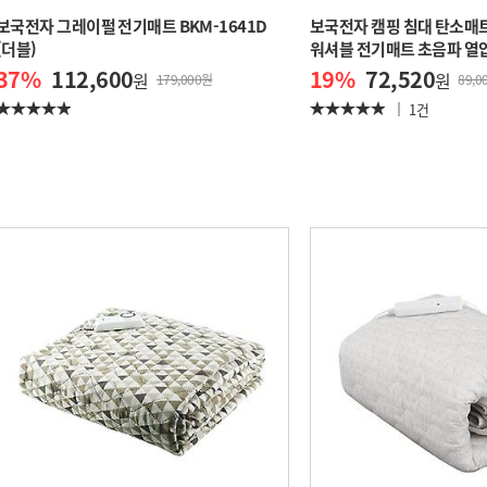
보국전자 그레이펄 전기매트 BKM-1641D
보국전자 캠핑 침대 탄소매
(더블)
워셔블 전기매트 초음파 열압축
37
%
112,600
19
%
72,520
원
원
179,000원
89,0
1건