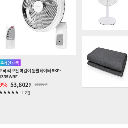
온라인 단독
보국 리모컨 벽걸이 윈큘레이터 BKF-
1335WRF
9
%
53,802
원
59,000원
2건