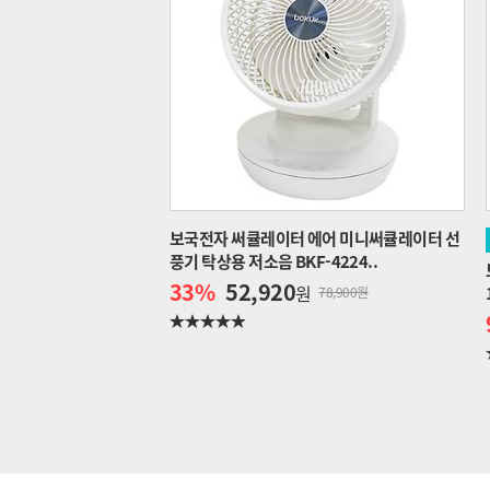
보국전자 써큘레이터 에어 미니써큘레이터 선
풍기 탁상용 저소음 BKF-4224..
33
%
52,920
원
78,900원