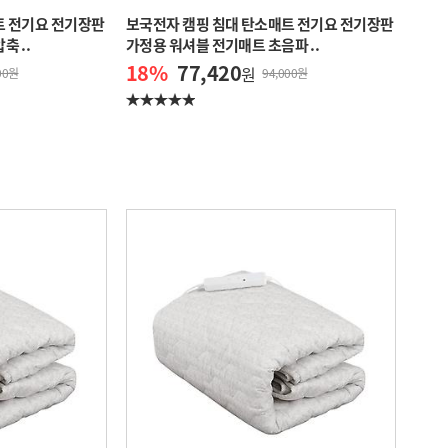
트 전기요 전기장판
보국전자 캠핑 침대 탄소매트 전기요 전기장판
 ..
가정용 워셔블 전기매트 초음파 ..
18
%
77,420
원
00원
94,000원