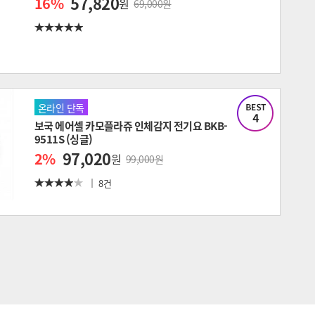
57,820
16
%
원
69,000원
온라인 단독
보국 에어셀 카모플라쥬 인체감지 전기요 BKB-
9511S (싱글)
97,020
2
%
원
99,000원
8건