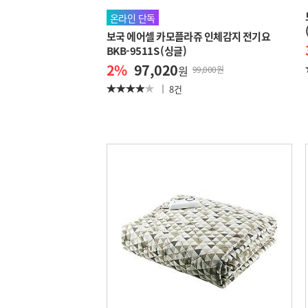
온라인 단독
보국 에어셀 카모플라쥬 인체감지 전기요
BKB-9511S (싱글)
2
%
97,020
원
99,000원
8건