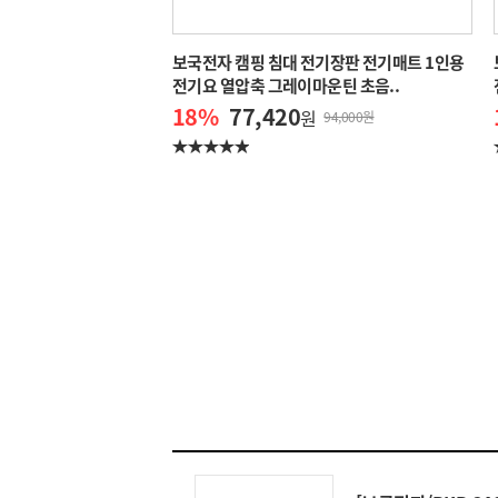
보국전자 캠핑 침대 전기장판 전기매트 1인용
전기요 열압축 그레이마운틴 초음..
18
%
77,420
원
94,000원