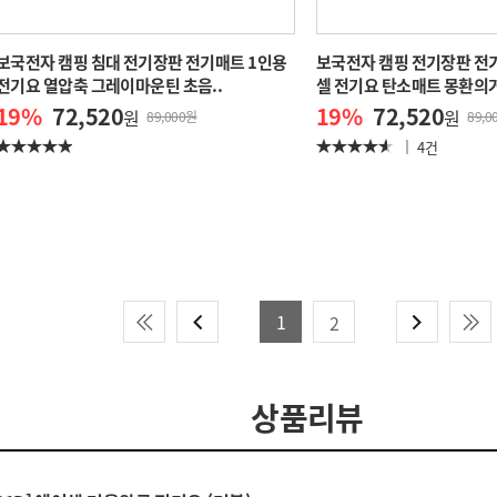
보국전자 캠핑 침대 전기장판 전기매트 1인용
보국전자 캠핑 전기장판 전
전기요 열압축 그레이마운틴 초음..
셀 전기요 탄소매트 몽환의거
19
%
72,520
19
%
72,520
원
원
89,000원
89,0
4건
1
2
상품리뷰