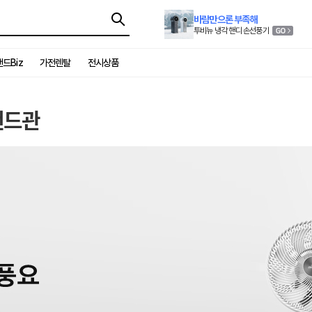
바람만으론 부족해
투비뉴 냉각 핸디 손선풍기
드Biz
가전렌탈
전시상품
랜드관