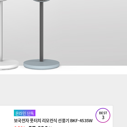
온라인 단독
보국전자 풋터치 리모컨식 선풍기 BKF-4535W