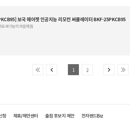
PKCB95] 보국 에어젯 인공지능 리모컨 써큘레이터 BKF-25PKCB95
요 AI기능이 마음에 듬
1
2
신청
제휴/제안센터
출점 후보지 제안
전자랜드Biz