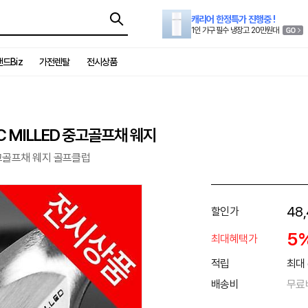
캐리어 한정특가 진행중 !
1인 가구 필수 냉장고 20만원대
드Biz
가전렌탈
전시상품
 MILLED 중고골프채 웨지
고골프채 웨지 골프클럽
48
할인가
5
최대혜택가
적립
최대 
배송비
무료