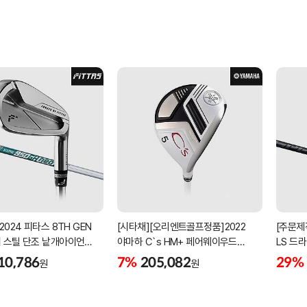
2024 피타스 8TH GEN
[시타채][오리엔트골프정품]2022
[주문제
 스틸 단조 낱개아이언
야마하 C`s HM+ 페어웨이우드
LS 드라
번][NSPRO950GH NEO]
[여성용][화이트][C`s HM+
BLACK
10,786
7%
205,082
29%
원
원
ORIGINAL]