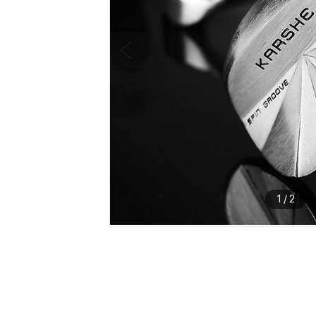
1
/
2