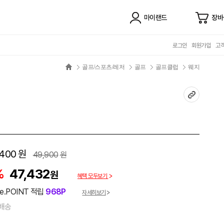
마이랜드
장바
로그인
회원가입
고
골프/스포츠/레저
골프
골프클럽
웨지
,400
원
49,900
원
%
47,432
원
혜택 모두보기
e.POINT 적립
968P
자세히보기
배송