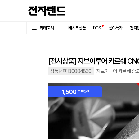
카테고리
베스트상품
DCS
심야특가
전자랜
[전시상품] 지브이투어 카르쉐 CNC
상품번호 B0004830
지브이투어 카르쉐 중
1,500
쿠폰할인