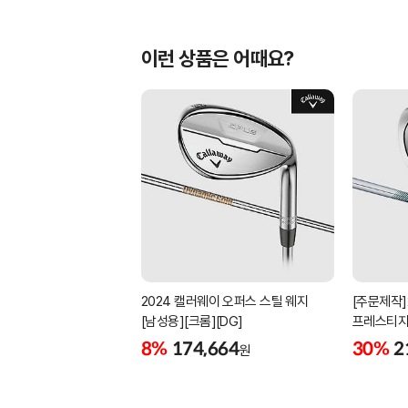
이런 상품은 어때요?
2024 캘러웨이 오퍼스 스틸 웨지
[주문제작]
[남성용][크롬][DG]
프레스티지
[남성용][4
8%
174,664
30%
2
원