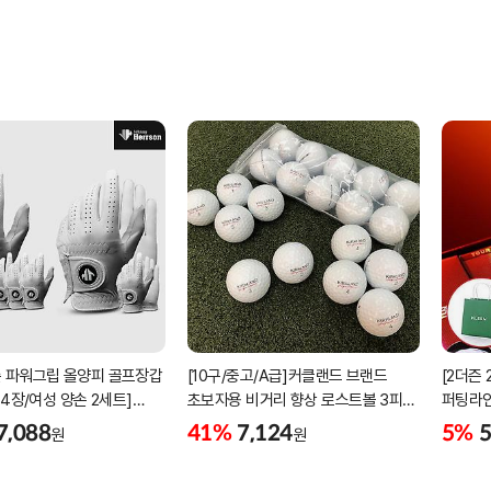
 파워그립 올양피 골프장갑
[10구/중고/A급]커클랜드 브랜드
[2더즌 
 4장/여성 양손 2세트]
초보자용 비거리 향상 로스트볼 3피스
퍼팅라인
케이스포함]
우레탄소재
7,088
41%
7,124
5%
5
원
원