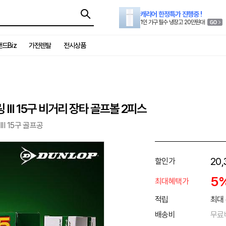
캐리어 한정특가 진행중 !
1인 가구 필수 냉장고 20만원대
드Biz
가전렌탈
전시상품
III 15구 비거리 장타 골프볼 2피스
II 15구 골프공
20,
할인가
5
최대혜택가
적립
최대 
배송비
무료