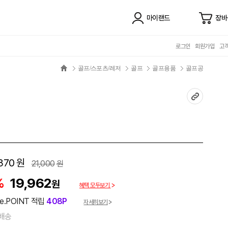
마이랜드
장바
로그인
회원가입
고
골프/스포츠/레저
골프
골프용품
골프공
370
원
21,000
원
%
19,962
원
혜택 모두보기
e.POINT 적립
408P
자세히보기
배송