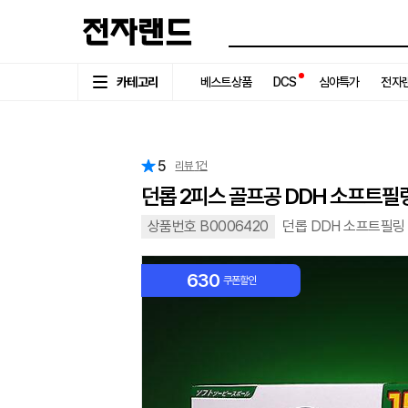
카테고리
베스트상품
DCS
심야특가
전자랜
5
리뷰
1
건
던롭 2피스 골프공 DDH 소프트필링 
상품번호 B0006420
던롭 DDH 소프트필링 I
630
쿠폰할인