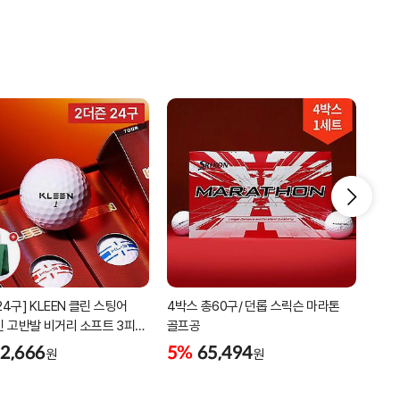
24구] KLEEN 클린 스팅어
4박스 총60구/ 던롭 스릭슨 마라톤
[20
 고반발 비거리 소프트 3피스
골프공
초보
골프공 장타 골프볼 + 정품 쇼핑백
3피
2,666
5%
65,494
45
원
원