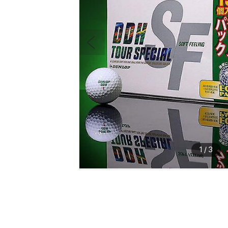
1
/
3