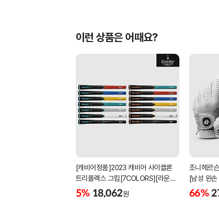
이런 상품은 어때요?
[캐비어정품]2023 캐비어 사이클론
조니헤르슨
트리플렉스 그립[7COLORS][라운드]
[남성 왼손
[39g/42g/46g/50g][R/S 토크]
[화이트][
5%
18,062
66%
2
원