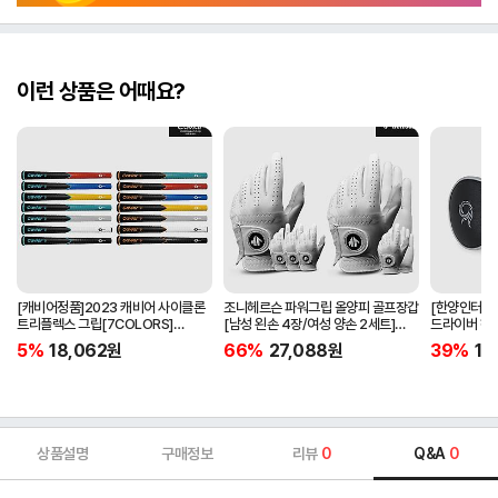
이런 상품은 어때요?
[캐비어정품]2023 캐비어 사이클론
조니헤르슨 파워그립 올양피 골프장갑
[한양인터내셔
트리플렉스 그립[7COLORS]
[남성 왼손 4장/여성 양손 2세트]
드라이버 헤
[라운드][39g/42g/46g/50g]
[화이트][케이스포함]
[HD-302]
5%
18,062
원
66%
27,088
원
39%
15
[R/S 토크]
상품설명
구매정보
리뷰
0
Q&A
0