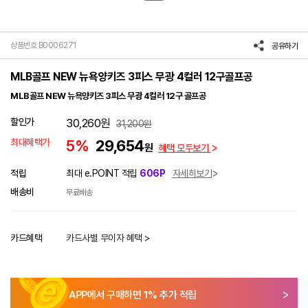
상품번호 B0006271
공유하기
MLB골프 NEW 뉴욕양키즈 3피스 무광 4컬러 12구골프공
MLB골프 NEW 뉴욕양키즈 3피스 무광 4컬러 12구 골프공
할인가
30,260
원
31,200
원
최대혜택가
5%
29,654
원
혜택 모두보기
적립
최대 e.POINT 적립
606P
자세히보기
배송비
무료배송
카드혜택
카드사별 무이자 혜택 >
APP에서 구매하면
1
% 추가 적립