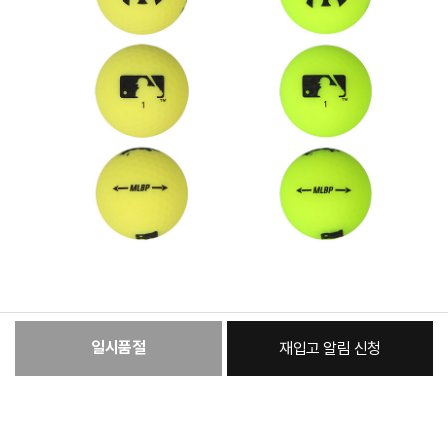
일시품절
재입고 알림 신청
:
본품
30,260원
총 상품 금액
30,260
원