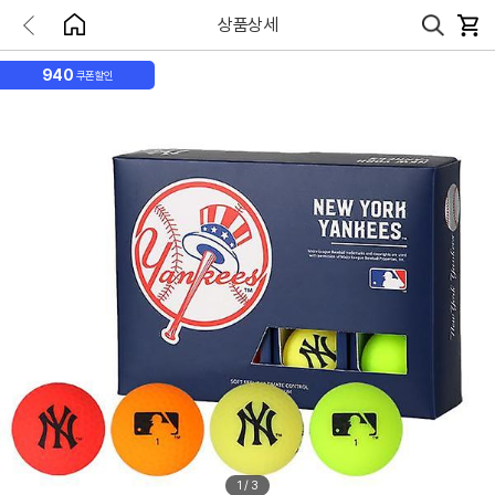
상품상세
940
쿠폰할인
1
/
3