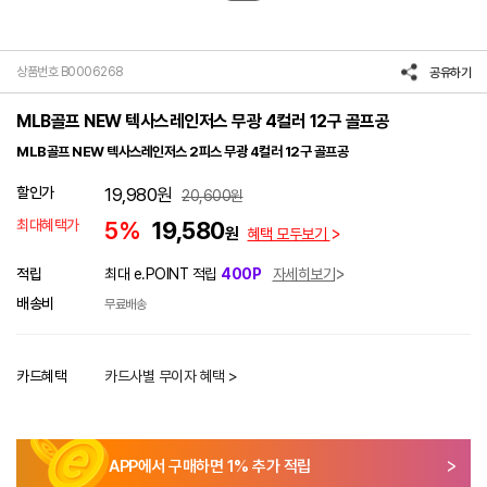
상품번호 B0006268
공유하기
MLB골프 NEW 텍사스레인저스 무광 4컬러 12구 골프공
MLB골프 NEW 텍사스레인저스 2피스 무광 4컬러 12구 골프공
할인가
19,980
원
20,600
원
최대혜택가
5%
19,580
원
혜택 모두보기
적립
최대 e.POINT 적립
400P
자세히보기
배송비
무료배송
카드혜택
카드사별 무이자 혜택 >
APP에서 구매하면
1
% 추가 적립