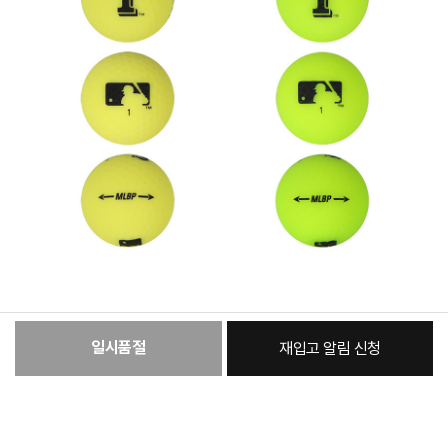
일시품절
재입고 알림 신청
:
본품
19,980원
총 상품 금액
19,980
원