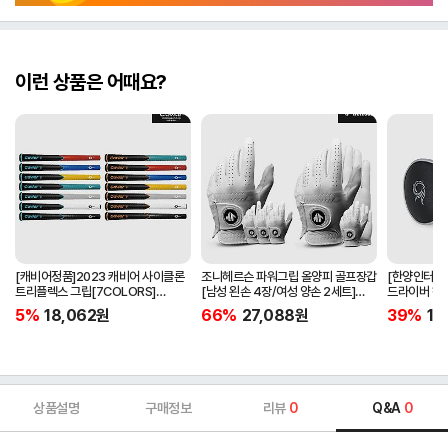
이런 상품은 어때요?
[캐비어정품]2023 캐비어 사이클론
조니헤르슨 파워그립 올양피 골프장갑
[한양인터내셔
트리플렉스 그립[7COLORS]
[남성 왼손 4장/여성 양손 2세트]
드라이버 헤
[라운드][39g/42g/46g/50g]
[화이트][케이스포함]
[HD-302]
5%
18,062
원
66%
27,088
원
39%
15
[R/S 토크]
상품설명
구매정보
리뷰
0
Q&A
0