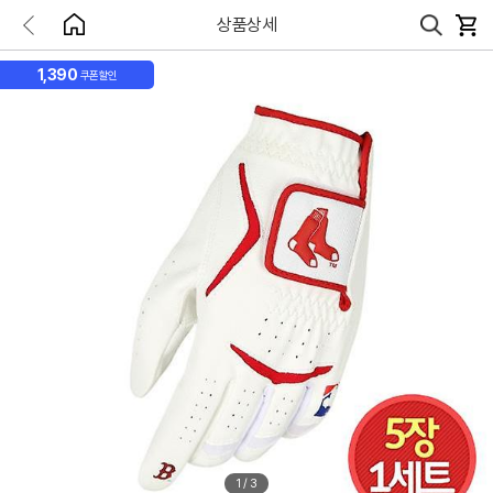
상품상세
1,390
쿠폰할인
1
/
3