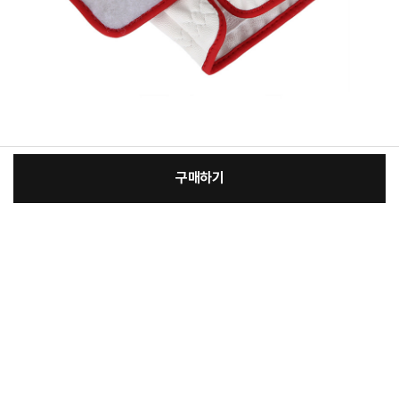
구매하기
[필수] 선택
장
총 상품 금액
44,910
원
바
바
구
로
니
구