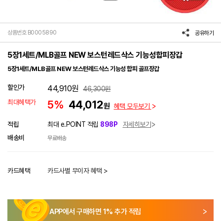
상품번호 B0005890
공유하기
5장1세트/MLB골프 NEW 보스턴레드삭스 기능성합피장갑
5장1세트/MLB골프 NEW 보스턴레드삭스 기능성 합피 골프장갑
할인가
44,910
원
46,300
원
최대혜택가
5%
44,012
원
혜택 모두보기
적립
최대 e.POINT 적립
898P
자세히보기
배송비
무료배송
카드혜택
카드사별 무이자 혜택 >
APP에서 구매하면
1
% 추가 적립