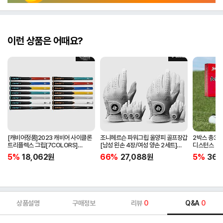
이런 상품은 어때요?
[캐비어정품]2023 캐비어 사이클론
조니헤르슨 파워그립 올양피 골프장갑
2박스 총30
트리플렉스 그립[7COLORS]
[남성 왼손 4장/여성 양손 2세트]
디스턴스 2
[라운드][39g/42g/46g/50g]
[화이트][케이스포함]
5%
18,062
원
66%
27,088
원
5%
36,
[R/S 토크]
상품설명
구매정보
리뷰
0
Q&A
0