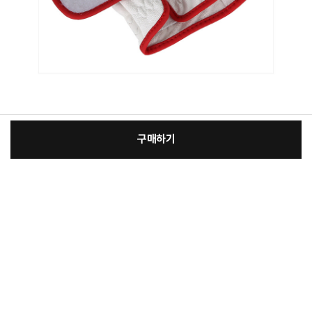
구매하기
[필수] 선택
장
총 상품 금액
14,650
원
바
바
구
로
니
구