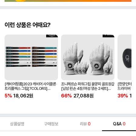
이런 상품은 어때요?
[캐비어정품]2023 캐비어 사이클론
조니헤르슨 파워그립 올양피 골프장갑
[한양인터내셔
트리플렉스 그립[7COLORS]
[남성 왼손 4장/여성 양손 2세트]
드라이버 헤
[라운드][39g/42g/46g/50g]
[화이트][케이스포함]
[HD-302]
5%
18,062
원
66%
27,088
원
39%
15
[R/S 토크]
상품설명
구매정보
리뷰
0
Q&A
0