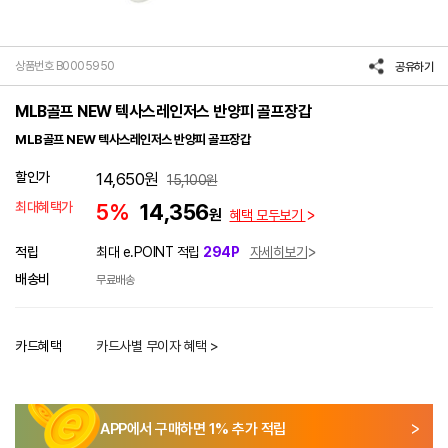
상품번호 B0005950
공유하기
MLB골프 NEW 텍사스레인저스 반양피 골프장갑
MLB골프 NEW 텍사스레인저스 반양피 골프장갑
할인가
14,650
원
15,100
원
최대혜택가
5%
14,356
원
혜택 모두보기
적립
최대 e.POINT 적립
294P
자세히보기
배송비
무료배송
카드혜택
카드사별 무이자 혜택 >
APP에서 구매하면
1
% 추가 적립