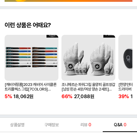
이런 상품은 어때요?
[캐비어정품]2023 캐비어 사이클론
조니헤르슨 파워그립 올양피 골프장갑
[한양인터내셔
트리플렉스 그립[7COLORS]
[남성 왼손 4장/여성 양손 2세트]
드라이버 헤
[라운드][39g/42g/46g/50g]
[화이트][케이스포함]
[HD-302]
5%
18,062
원
66%
27,088
원
39%
15
[R/S 토크]
상품설명
구매정보
리뷰
0
Q&A
0