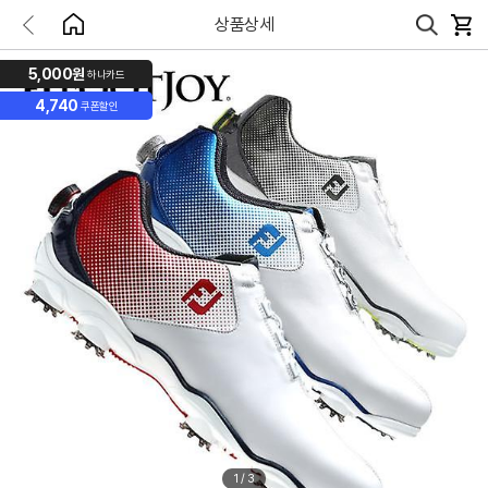
상품상세
5,000원
하나카드
4,740
쿠폰할인
1
/
3