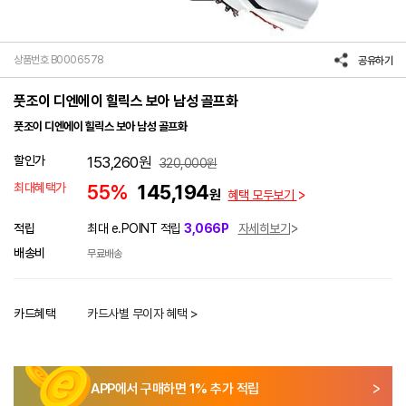
상품번호 B0006578
공유하기
풋조이 디엔에이 힐릭스 보아 남성 골프화
풋조이 디엔에이 힐릭스 보아 남성 골프화
할인가
153,260
원
320,000
원
최대혜택가
55%
145,194
원
혜택 모두보기
적립
최대 e.POINT 적립
3,066P
자세히보기
배송비
무료배송
카드혜택
카드사별 무이자 혜택 >
APP에서 구매하면
1
% 추가 적립