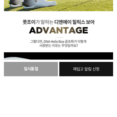
일시품절
재입고 알림 신청
:
본품
153,260원
총 상품 금액
153,260
원