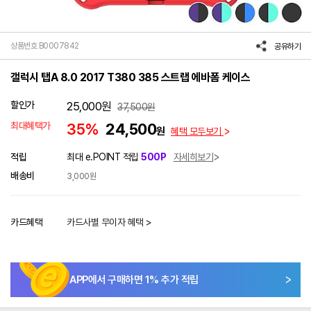
상품번호 B0007842
공유하기
갤럭시 탭A 8.0 2017 T380 385 스트랩 에바폼 케이스
할인가
25,000
원
37,500
원
최대혜택가
35%
24,500
원
혜택 모두보기
적립
최대 e.POINT 적립
500P
자세히보기
배송비
3,000원
카드혜택
카드사별 무이자 혜택 >
APP에서 구매하면
1
% 추가 적립