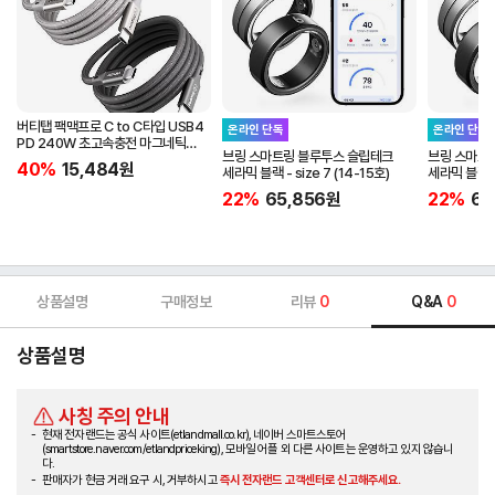
버티탭 팩맥프로 C to C타입 USB4
온라인 단독
온라인 단독
PD 240W 초고속충전 마그네틱
브링 스마트링 블루투스 슬립테크
브링 스마트
케이블 1m
40%
15,484
원
세라믹 블랙 - size 7 (14-15호)
세라믹 블랙 - 
22%
65,856
원
22%
65
상품설명
구매정보
리뷰
0
Q&A
0
상품설명
사칭 주의 안내
현재 전자랜드는 공식 사이트(etlandmall.co.kr), 네이버 스마트스토어
(smartstore.naver.com/etlandpriceking), 모바일 어플 외 다른 사이트는 운영하고 있지 않습니
다.
판매자가 현금 거래 요구 시, 거부하시고
즉시 전자랜드 고객센터로 신고해주세요.