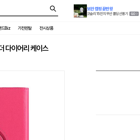
보관 캠핑 끝판왕
코슬리 15인치 무선 폴딩 선풍기
드Biz
가전렌탈
전시상품
 레더 다이어리 케이스