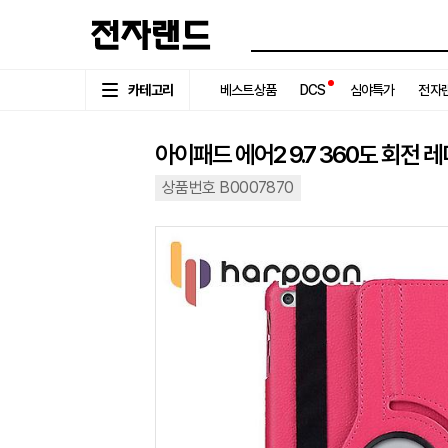
카테고리
베스트상품
DCS
심야특가
전자랜
아이패드 에어2 9.7 360도 회전
상품번호 B0007870