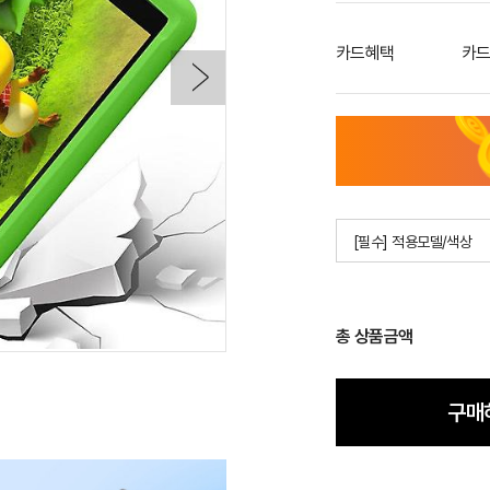
카드혜택
카드
[필수] 적용모델/색상
총 상품금액
구매