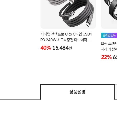
버티탭 팩맥프로 C to C타입 USB4
온라인 단독
PD 240W 초고속충전 마그네틱
브링 스마
케이블 1m
40%
15,484
원
세라믹 블랙 -
22%
6
상품설명