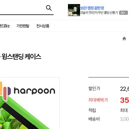
보관 캠핑 끝판왕
코슬리 15인치 무선 폴딩 선풍기
드Biz
가전렌탈
전시상품
바폼 윙스탠딩 케이스
22,
할인가
3
최대혜택가
적립
최대 
배송비
3,0