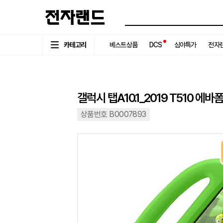
카테고리
베스트상품
DCS
심야특가
전자랜
갤럭시 탭A10.1_2019 T510 에
상품번호 B0007893