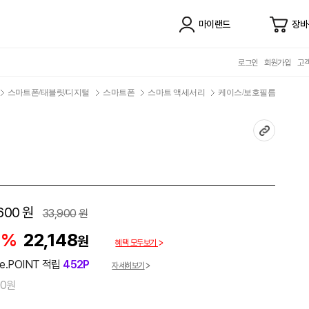
마이랜드
장바
로그인
회원가입
고
스마트폰/태블릿/디지털
스마트폰
스마트 액세서리
케이스/보호필름
600
원
33,900
원
5%
22,148
원
혜택 모두보기
e.POINT 적립
452P
자세히보기
00원