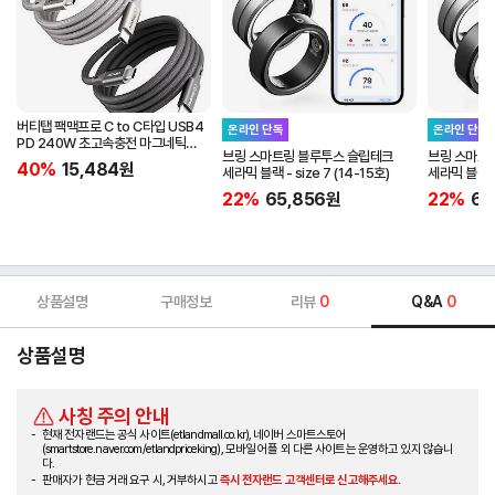
버티탭 팩맥프로 C to C타입 USB4
온라인 단독
온라인 단독
PD 240W 초고속충전 마그네틱
브링 스마트링 블루투스 슬립테크
브링 스마트
케이블 1m
40%
15,484
원
세라믹 블랙 - size 7 (14-15호)
세라믹 블랙 - 
22%
65,856
원
22%
65
상품설명
구매정보
리뷰
0
Q&A
0
상품설명
사칭 주의 안내
현재 전자랜드는 공식 사이트(etlandmall.co.kr), 네이버 스마트스토어
(smartstore.naver.com/etlandpriceking), 모바일 어플 외 다른 사이트는 운영하고 있지 않습니
다.
판매자가 현금 거래 요구 시, 거부하시고
즉시 전자랜드 고객센터로 신고해주세요.