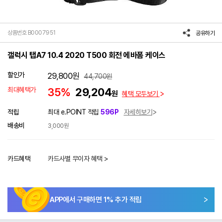
상품번호 B0007951
공유하기
갤럭시 탭A7 10.4 2020 T500 회전 에바폼 케이스
할인가
29,800
원
44,700
원
최대혜택가
35%
29,204
원
혜택 모두보기
적립
최대 e.POINT 적립
596P
자세히보기
배송비
3,000원
카드혜택
카드사별 무이자 혜택 >
APP에서 구매하면
1
% 추가 적립