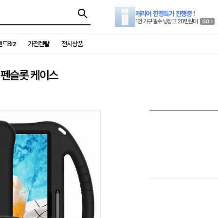
캐리어 한정특가 진행중 !
1인 가구 필수 냉장고 20만원대
드Biz
가전렌탈
전시상품
폼 펜슬롯 케이스