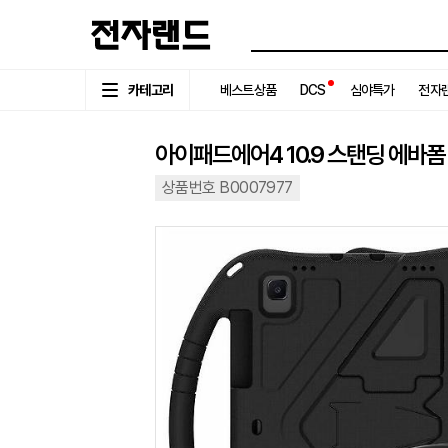
카테고리
베스트상품
DCS
심야특가
전자랜
아이패드에어4 10.9 스탠딩 에바
상품번호 B0007977