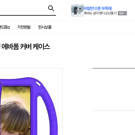
바람만으론 부족해
투비뉴 냉각 핸디 손선풍기
드Biz
가전렌탈
전시상품
탠딩 에바폼 커버 케이스