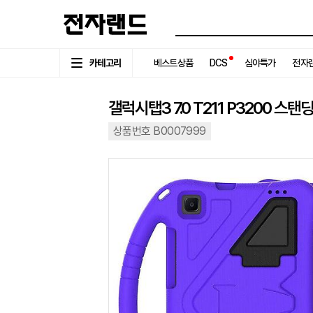
카테고리
베스트상품
DCS
심야특가
전자랜
갤럭시탭3 7.0 T211 P3200 스
상품번호 B0007999