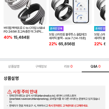
버티탭 팩맥프로 C to C타입 USB4
온라인 단독
온라인 단독
PD 240W 초고속충전 마그네틱
브링 스마트링 블루투스 슬립테크
브링 스마트
케이블 1m
40%
15,484
원
세라믹 블랙 - size 7 (14-15호)
세라믹 블랙 - 
22%
65,856
원
22%
65
상품설명
구매정보
리뷰
0
Q&A
0
상품설명
사칭 주의 안내
현재 전자랜드는 공식 사이트(etlandmall.co.kr), 네이버 스마트스토어
(smartstore.naver.com/etlandpriceking), 모바일 어플 외 다른 사이트는 운영하고 있지 않습니
다.
판매자가 현금 거래 요구 시, 거부하시고
즉시 전자랜드 고객센터로 신고해주세요.