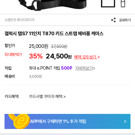
상품번호 B0008005
공유하기
갤럭시 탭S7 11인치 T870 키드 스트랩 에바폼 케이스
할인가
25,000
원
37,500
원
최대혜택가
35%
24,500
원
혜택 모두보기
적립
최대 e.POINT 적립
500P
자세히보기
배송비
3,000원
카드혜택
카드사별 무이자 혜택 >
APP에서 구매하면
1
% 추가 적립