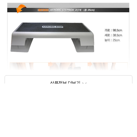
상품정보제공고시
모델명
베스코 대만산 3단 스텝박스
크기/무게
98.5X38.5cm/5kg미만