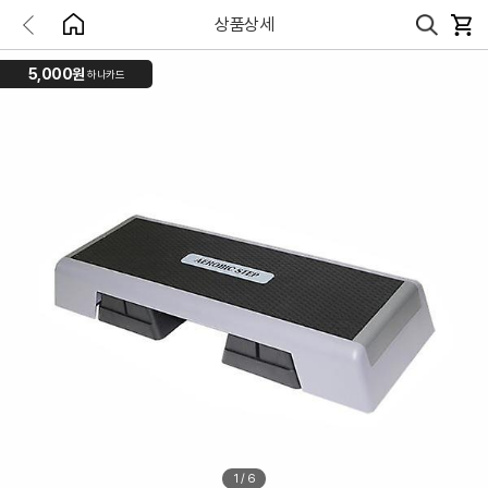
상품상세
5,000원
하나카드
1
/
6